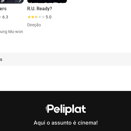
kers
R.U. Ready?
6.3
5.0
Direção
Seung Mu-won
es
Aqui o assunto é cinema!