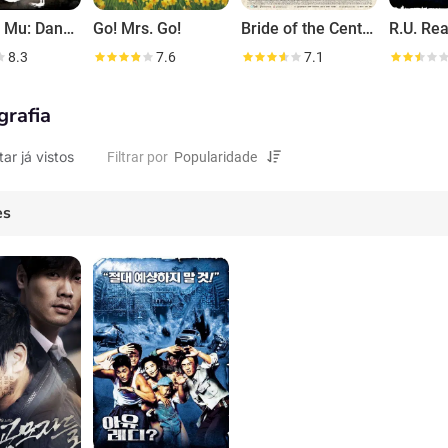
Bi Chun Mu: Dance with Sword
Go! Mrs. Go!
Bride of the Century
R.U. Re
8.3
7.6
7.1
grafia
tar já vistos
Filtrar por
es