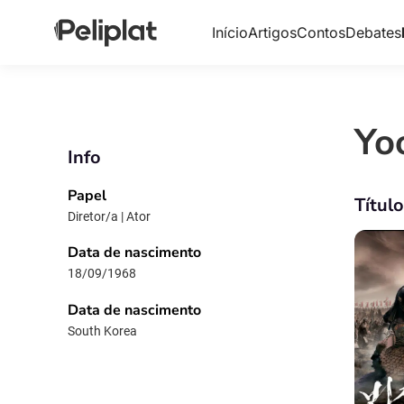
Início
Artigos
Contos
Debates
Yo
Info
Papel
Títul
Diretor/a | Ator
Data de nascimento
18/09/1968
Data de nascimento
South Korea