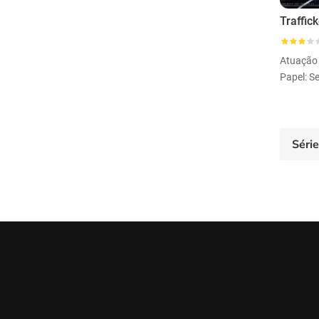
Traffic
Atuação
Papel: 
Séri