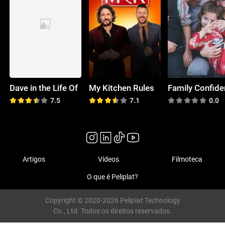
Dave in the Life Of
My Kitchen Rules
7.5
7.1
0.0
Artigos
Vídeos
Filmoteca
O que é Peliplat?
Copyright © 2020-2026 Peliplat Technology
Co., Ltd. Todos os direitos reservados.