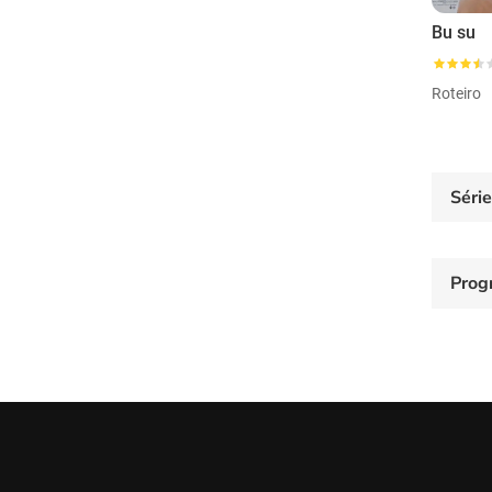
Bu su
Roteiro
Séri
Prog