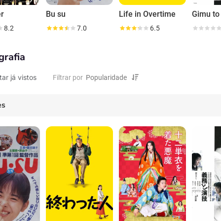
er
Bu su
Life in Overtime
Gimu to
8.2
7.0
6.5
grafia
tar já vistos
Filtrar por
es