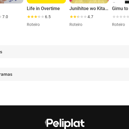
Life in Overtime
Junihitoe wo Kita Akuma
Gimu to
7.0
6.5
4.7
Roteiro
Roteiro
Roteiro
es
ramas