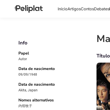
Início
Artigos
Contos
Debates
Ma
Info
Papel
Títul
Autor
Data de nascimento
09/09/1948
Data de nascimento
Akita, Japan
Nomes alternativos
内馆牧子