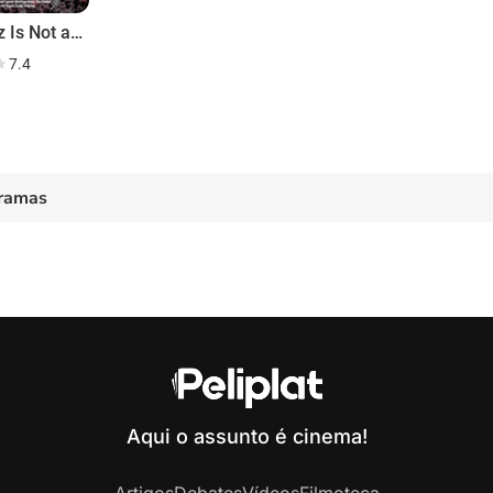
Alcatraz Is Not an Island
7.4
ramas
Aqui o assunto é cinema!
Artigos
Debates
Vídeos
Filmoteca