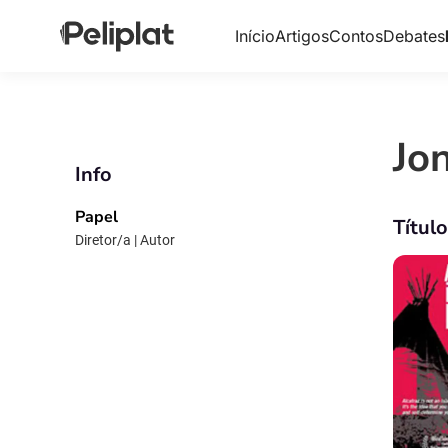
Início
Artigos
Contos
Debates
Jo
Info
Papel
Títul
Diretor/a | Autor