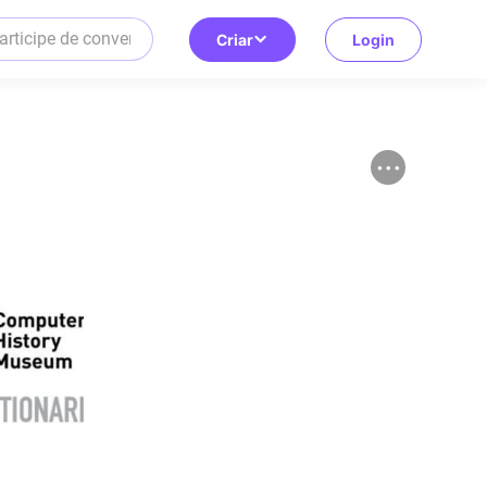
Criar
Login