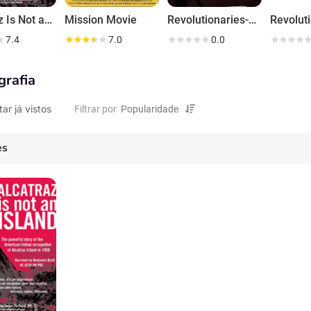
Alcatraz Is Not an Island
Mission Movie
Revolutionaries-Presented by the Computer History Museum
Revolut
7.4
7.0
0.0
grafia
tar já vistos
Filtrar por
es