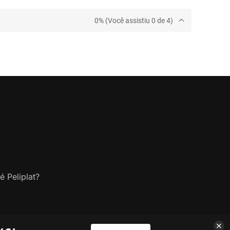
0% (Você assistiu 0 de 4)
é Peliplat?