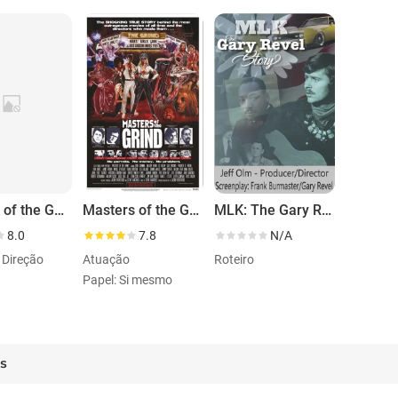
Secrets of the Gods
Masters of the Grind
MLK: The Gary Revel Story
8.0
7.8
N/A
/ Direção
Atuação
Roteiro
Papel: Si mesmo
es