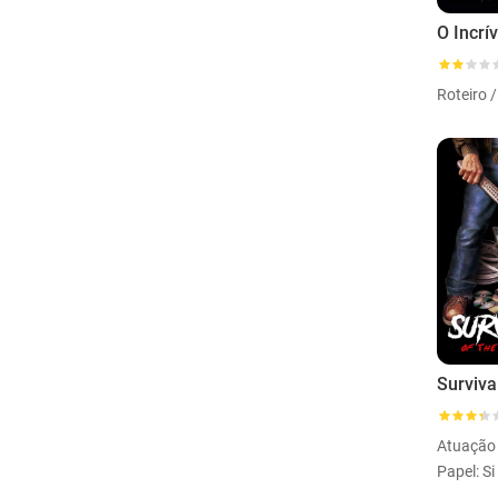
Roteiro 
Atuação
Papel: S