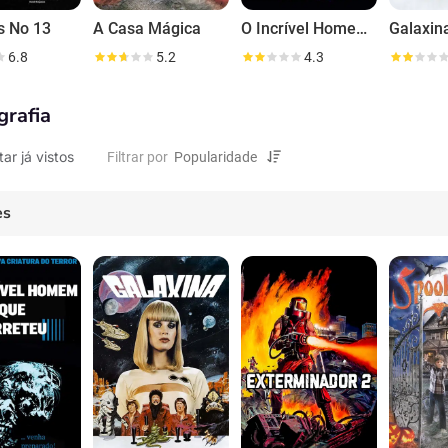
s No 13
A Casa Mágica
O Incrível Homem Que Derreteu
Galaxin
6.8
5.2
4.3
grafia
tar já vistos
Filtrar por
es