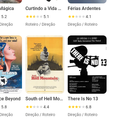
Mágica
Curtindo a Vida Acelerado
Férias Ardentes
5.2
5.1
4.1
 Direção
Roteiro / Direção
Direção / Roteiro
ce Beyond
South of Hell Mountain
There Is No 13
5.8
4.4
6.8
 Direção
Direção / Roteiro
Direção / Roteiro