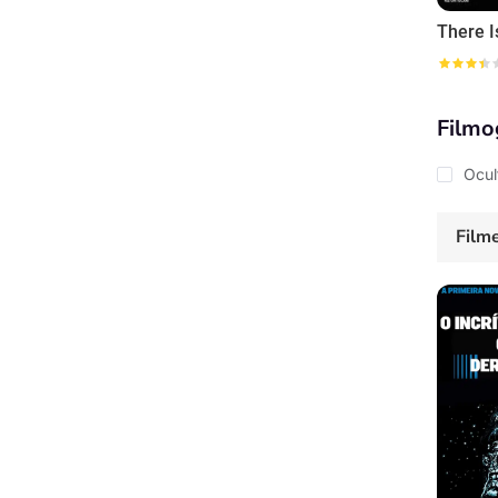
There I
Filmo
Ocul
Film