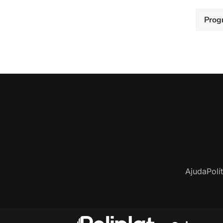
Prog
Ajuda
Polí