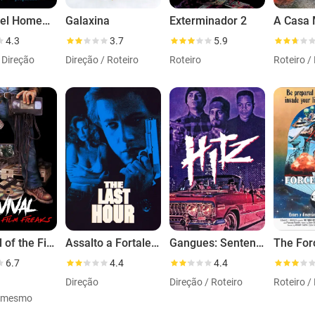
O Incrível Homem Que Derreteu
Galaxina
Exterminador 2
A Casa 
4.3
3.7
5.9
/ Direção
Direção / Roteiro
Roteiro
Roteiro /
Survival of the Film Freaks
Assalto a Fortaleza
Gangues: Sentença Mortal
The For
6.7
4.4
4.4
Direção
Direção / Roteiro
Roteiro /
i mesmo