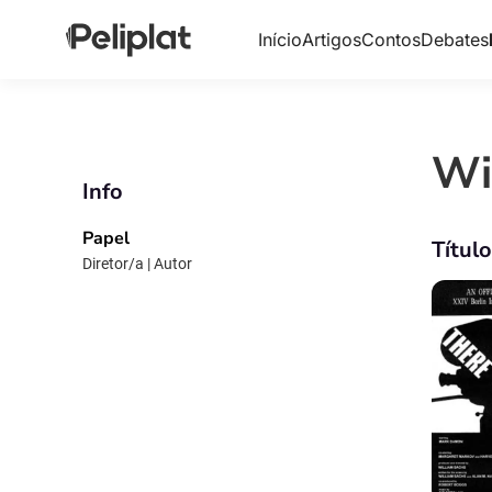
Início
Artigos
Contos
Debates
Wi
Info
Papel
Títul
Diretor/a | Autor