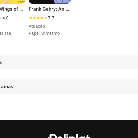
On the Wings of Love
Frank Gehry: An Architecture of Joy
4.0
7.7
Atuação
arissa
Papel: Si mesmo
es
ramas