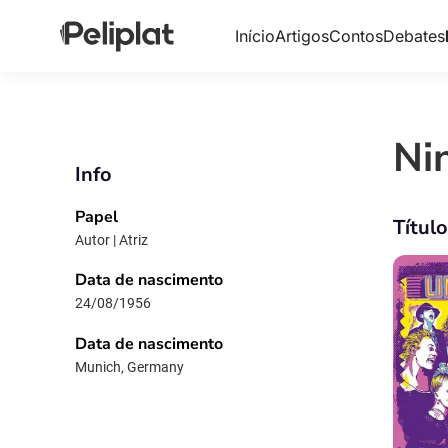
Início
Artigos
Contos
Debates
Ni
Info
Papel
Títul
Autor | Atriz
Data de nascimento
24/08/1956
Data de nascimento
Munich, Germany