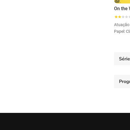
Atuação
Papel: Cl
Séri
Prog