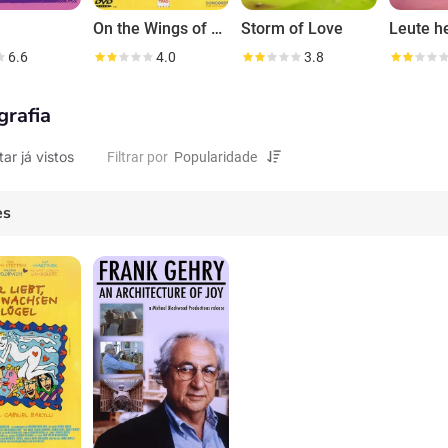
On the Wings of Love
Storm of Love
Leute h
6.6
4.0
3.8
grafia
tar já vistos
Filtrar por
es