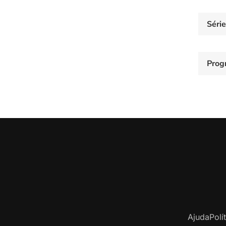
Séri
Prog
Ajuda
Polí