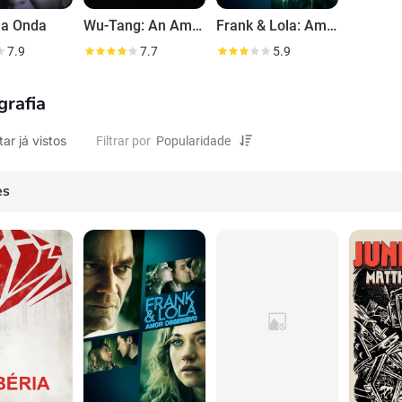
 a Onda
Wu-Tang: An American Saga
Frank & Lola: Amor obsessivo
7.9
7.7
5.9
grafia
tar já vistos
Filtrar por
es