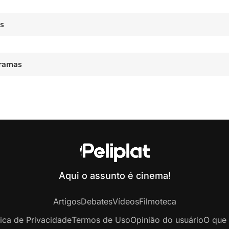
es
ramas
Aqui o assunto é cinema!
Artigos
Debates
Vídeos
Filmoteca
tica de Privacidade
Termos de Uso
Opinião do usuário
O que 