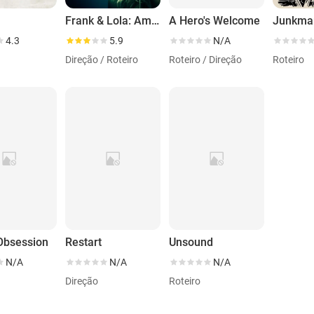
Frank & Lola: Amor obsessivo
A Hero's Welcome
Junkma
4.3
5.9
N/A
Direção / Roteiro
Roteiro / Direção
Roteiro
Obsession
Restart
Unsound
N/A
N/A
N/A
Direção
Roteiro