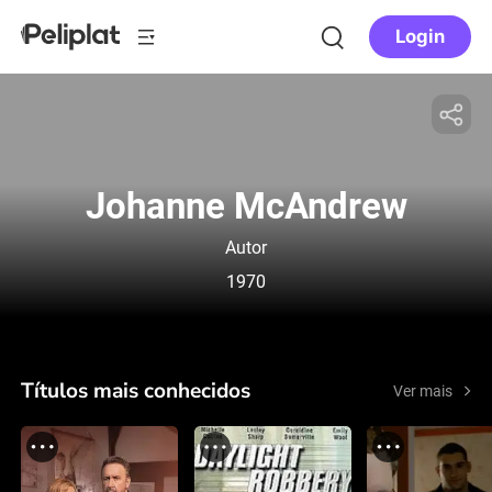
Login
Johanne McAndrew
Autor
1970
Títulos mais conhecidos
Ver mais