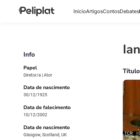
Início
Artigos
Contos
Debates
Ia
Info
Papel
Títul
Diretor/a | Ator
Data de nascimento
30/12/1925
Data de falecimento
10/12/2002
Data de nascimento
Glasgow, Scotland, UK