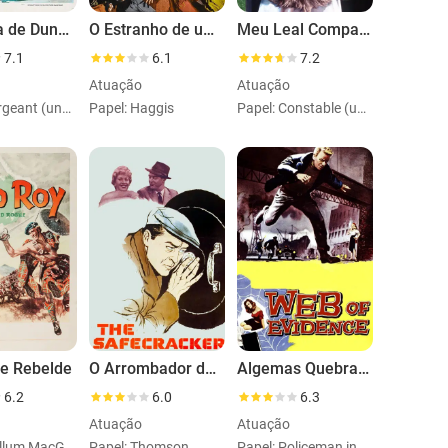
O Drama de Dunquerque
O Estranho de um Mundo Perdido
Meu Leal Companheiro
7.1
6.1
7.2
Atuação
Atuação
Papel: Sergeant (uncredited)
Papel: Haggis
Papel: Constable (uncredited)
e Rebelde
O Arrombador de Cofres
Algemas Quebradas
6.2
6.0
6.3
Atuação
Atuação
Papel: Callum MacGregor
Papel: Thomson
Papel: Policeman in Courtroom (uncredited)