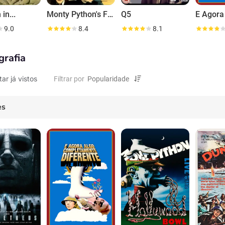
 in...
Monty Python's Flying Circus
Q5
9.0
8.4
8.1
grafia
tar já vistos
Filtrar por
es