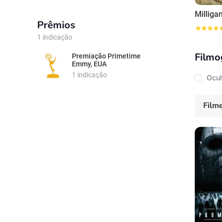
Milligan
Prêmios
1 indicação
Filmo
Premiação Primetime
Emmy, EUA
1 indicação
Ocul
Film