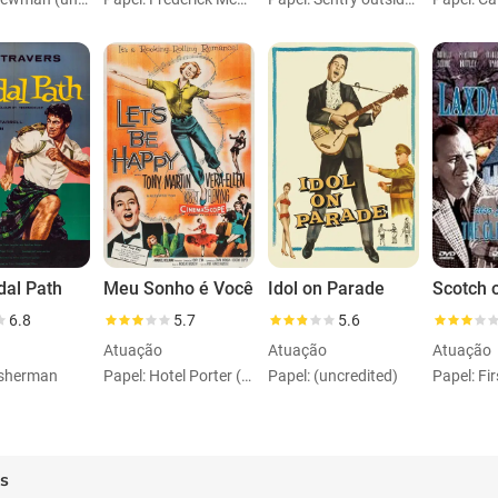
dal Path
Meu Sonho é Você
Idol on Parade
6.8
5.7
5.6
Atuação
Atuação
Atuação
isherman
Papel: Hotel Porter (uncredited)
Papel: (uncredited)
Papel: Fi
es