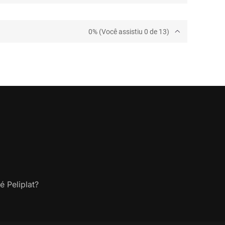
0% (Você assistiu 0 de 13)
é Peliplat?