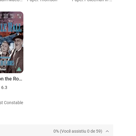
Scotch on the Rocks
6.3
rst Constable
0% (Você assistiu 0 de 59)