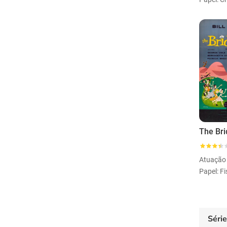
The Bri
Atuação
Papel: F
Séri