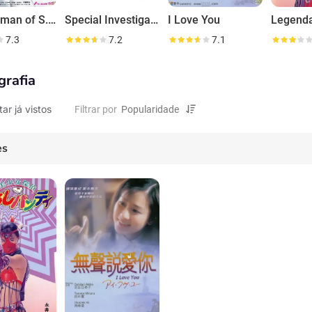
The Woman of S.R.I.
Special Investigation Nine
I Love You
7.3
7.2
7.1
grafia
tar já vistos
Filtrar por
es