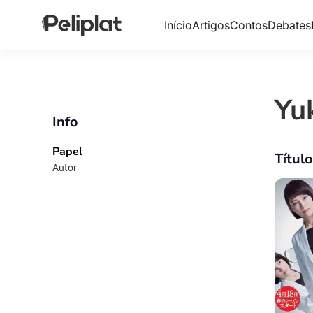
Início
Artigos
Contos
Debates
Yu
Info
Papel
Títul
Autor