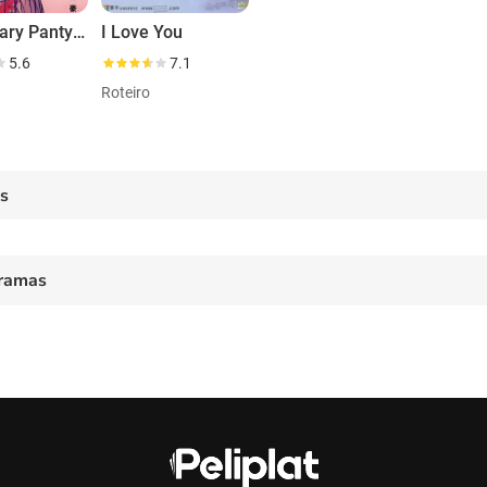
Legendary Panty Mask
I Love You
5.6
7.1
Roteiro
es
ramas