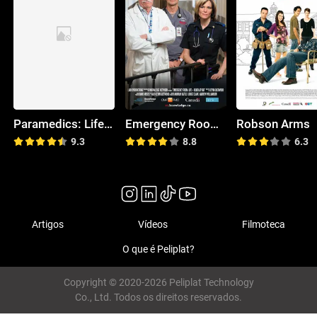
Paramedics: Life on the Line
Emergency Room: Life + Death at VGH
Robson Arms
9.3
8.8
6.3
Artigos
Vídeos
Filmoteca
O que é Peliplat?
Copyright © 2020-2026 Peliplat Technology
Co., Ltd. Todos os direitos reservados.