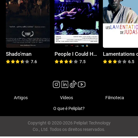
Shado'man
People I Could Have Been and Maybe Am
7.6
7.5
6.5
Artigos
Vídeos
Filmoteca
O que é Peliplat?
Copyright © 2020-2026 Peliplat Technology
Co., Ltd. Todos os direitos reservados.