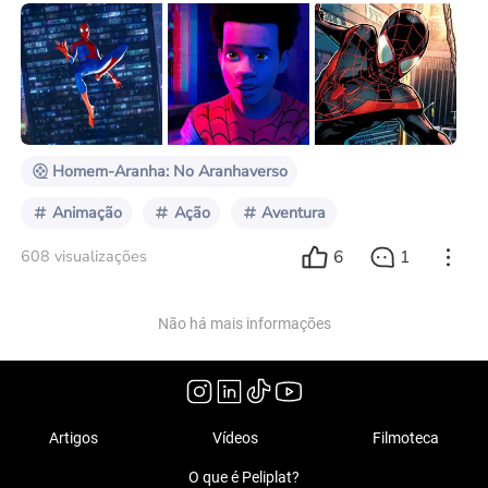
é de fato, sem dúvida, um verdadeiro super-herói." ——
Stan Lee Em 2018, a animação Homem-Aranha: No
Aranhaverso (2018) recebeu inúmeros elogios e
ganhou o Oscar e o Globo de Ouro de Melhor
Animação, juntamente com vários outros prêmios de
animação de prestígio. Este ano, sua tão esperada
sequênc
Homem-Aranha: No Aranhaverso
Animação
Ação
Aventura
6
1
608 visualizações
Não há mais informações
Artigos
Vídeos
Filmoteca
O que é Peliplat?