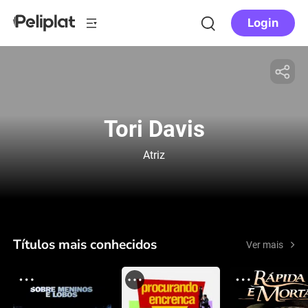
Login
Tori Davis
Atriz
Títulos mais conhecidos
Ver mais