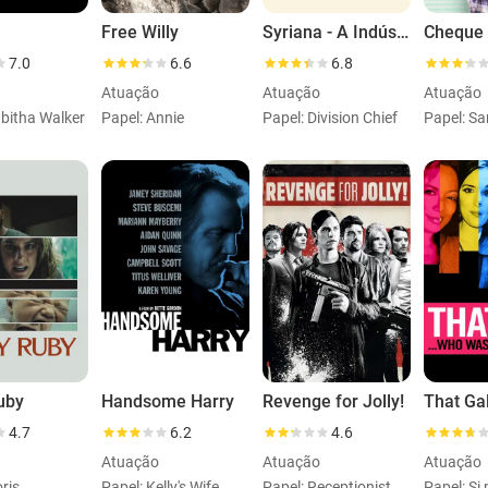
Free Willy
Syriana - A Indústria do Petróleo
7.0
6.6
6.8
Atuação
Atuação
Atuação
abitha Walker
Papel: Annie
Papel: Division Chief
Papel: S
uby
Handsome Harry
Revenge for Jolly!
4.7
6.2
4.6
Atuação
Atuação
Atuação
ris
Papel: Kelly's Wife
Papel: Receptionist
Papel: S