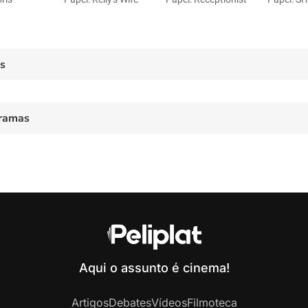
es
ramas
Aqui o assunto é cinema!
Artigos
Debates
Vídeos
Filmoteca