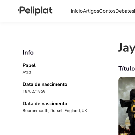
Início
Artigos
Contos
Debates
Ja
Info
Papel
Títul
Atriz
Data de nascimento
18/02/1959
Data de nascimento
Bournemouth, Dorset, England, UK