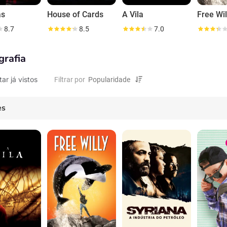
as
House of Cards
A Vila
Free Wil
8.7
8.5
7.0
grafia
tar já vistos
Filtrar por
es