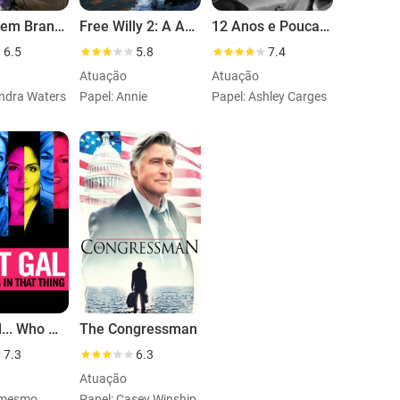
Cheque em Branco
Free Willy 2: A Aventura Continua
12 Anos e Pouca Ilusão
6.5
5.8
7.4
Atuação
Atuação
andra Waters
Papel: Annie
Papel: Ashley Carges
That Gal... Who Was in That Thing: That Guy 2
The Congressman
7.3
6.3
Atuação
i mesmo
Papel: Casey Winship