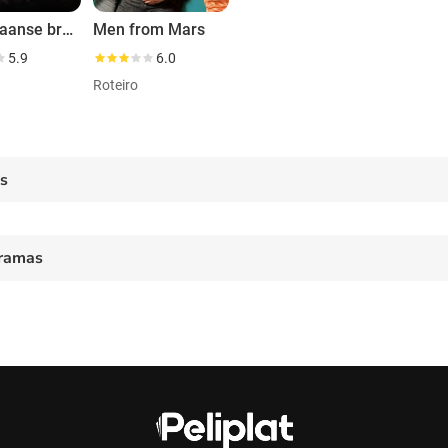
Marokkaanse bruiloft
Men from Mars
5.9
6.0
Roteiro
es
ramas