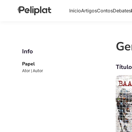
Início
Artigos
Contos
Debates
Ge
Info
Papel
Títul
Ator | Autor