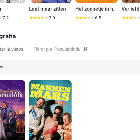
r
Laat maar zitten
Het zonnetje in huis
Verliefd
7.2
7.0
6.5
grafia
tar já vistos
Filtrar por
es