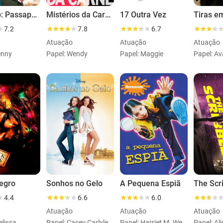
Eurotrip: Passaporte para a Confusão
Mistérios da Carne
17 Outra Vez
Tiras e
7.2
7.8
6.7
Atuação
Atuação
Atuação
enny
Papel: Wendy
Papel: Maggie
Papel: Av
egro
Sonhos no Gelo
A Pequena Espiã
The Scr
4.4
6.6
6.0
Atuação
Atuação
Atuação
elissa
Papel: Casey Carlyle
Papel: Harriet M. Welsch
Papel: Ali