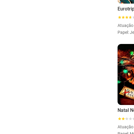
Atuação
Papel: J
Natal N
Atuação
Papel: M