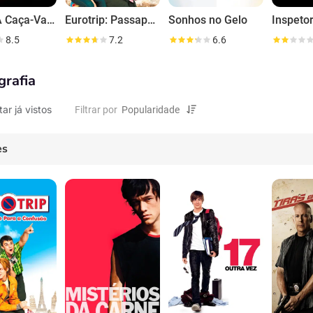
Buffy: A Caça-Vampiros
Eurotrip: Passaporte para a Confusão
Sonhos no Gelo
8.5
7.2
6.6
grafia
tar já vistos
Filtrar por
es