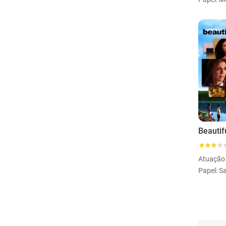
Beautif
Atuação
Papel: S