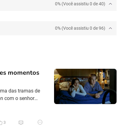
0% (Você assistiu 0 de 40)
0% (Você assistiu 0 de 96)
ntes momentos
 Uma das tramas de
on com o senhor
namoro com a Joey,
io e as cenas em
3