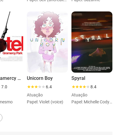
Hotel Gramercy Park
Unicorn Boy
Spyral
7.0
6.4
8.4
Atuação
Atuação
i mesmo
Papel: Violet (voice)
Papel: Michelle Cody White (voice)