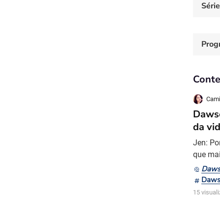
Séri
Prog
Conte
Cami
Dawso
da vi
Jen: Po
que mai
Brooks,
Daws
o perso
Daws
que ele
15 visual