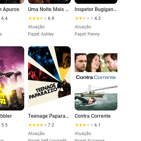
m Apuros
Uma Noite Mais Que Louca
Inspetor Bugiganga
6.4
6.9
4.2
Atuação
Atuação
a
Papel: Ashley
Papel: Penny
ibbler
Teenage Paparazzo
Contra Corrente
5.3
7.2
6.1
Atuação
Atuação
ce
Papel: Self (uncredited)
Papel: Suzanne