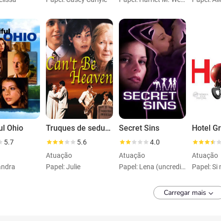
ul Ohio
Truques de sedução
Secret Sins
5.7
5.6
4.0
Atuação
Atuação
Atuação
andra
Papel: Julie
Papel: Lena (uncredited)
Papel: S
Carregar mais