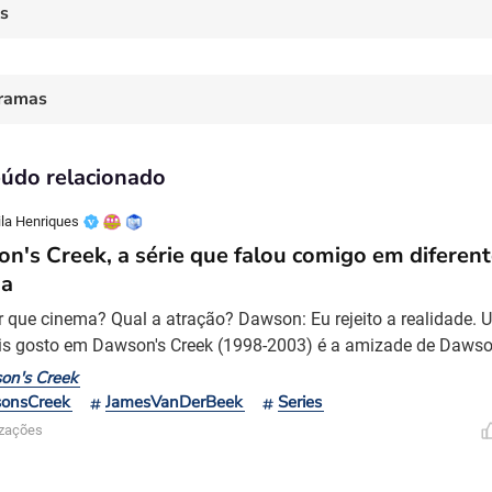
es
ramas
údo relacionado
la Henriques
n's Creek, a série que falou comigo em difere
da
r que cinema? Qual a atração? Dawson: Eu rejeito a realidade.
s gosto em Dawson's Creek (1998-2003) é a amizade de Daws
 na quarta temporada. Com o coração partido pelo término do 
on's Creek
nagem de James Van Der Beek cria um laço com o idoso solitár
onsCreek
JamesVanDerBeek
Series
 conquista a confiança de Brooks são bem bonitas. Contar
izações