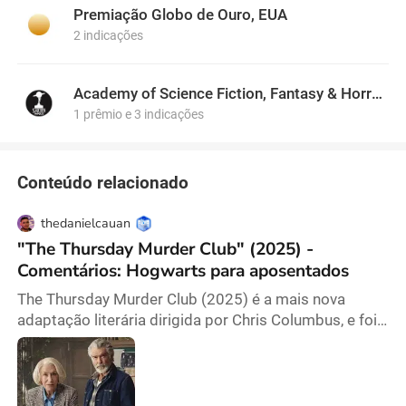
Premiação Globo de Ouro, EUA
2 indicações
Academy of Science Fiction, Fantasy & Horror Films, USA
1 prêmio e 3 indicações
Conteúdo relacionado
thedanielcauan
"The Thursday Murder Club" (2025) -
Comentários: Hogwarts para aposentados
The Thursday Murder Club (2025) é a mais nova
adaptação literária dirigida por Chris Columbus, e foi
lançado diretamente no catálogo da Netflix, sem
circuito cinematográfico. O longa é baseado no best-
seller escrito por Richard Osman, que possui três
sequências. Aqui, acompanhamos um grupo de