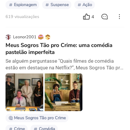
Espionagem
Suspense
Ação
4
619 visualizações
Leonor2001
Meus Sogros Tão pro Crime: uma comédia
pastelão imperfeita
Se alguém perguntasse "Quais filmes de comédia
estão em destaque na Netflix?”, Meus Sogros Tão pro
Crime, que acabou de estrear, com certeza seria uma
das principais respostas. Produzido por ninguém
menos que Adam Sandler, podemos encontrar todos
os elementos clássicos da comédia. A história conta
com homens atrapalhados como personagens
principais, mulheres lindas como interesses
amorosos, diálog
Meus Sogros Tão pro Crime
Crime
Comédia