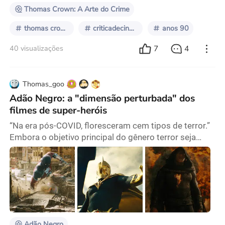
absurda de rever “
Thomas Crown: A Arte do Crime
thomas crown
criticadecinema
anos 90
7
4
40 visualizações
Thomas_goo
Adão Negro: a "dimensão perturbada" dos
filmes de super-heróis
“Na era pós-COVID, floresceram cem tipos de terror.”
Embora o objetivo principal do gênero terror seja
proporcionar estimulação e alívio sensorial, seu papel
como uma parte significativa da ficção especulativa
significa que muitas vezes tem um aspecto social
pronunciado devido ao seu conteúdo intangível e
oportuno. Por exemplo, tanto Epidemia (1995), de
Wolfgang Petersen, quanto Contágio (2011), d
Adão Negro