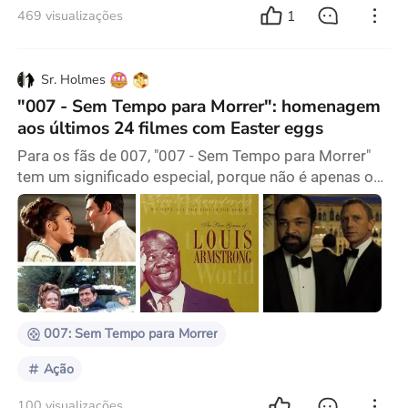
1
469 visualizações
Sr. Holmes
"007 - Sem Tempo para Morrer": homenagem
aos últimos 24 filmes com Easter eggs
Para os fãs de 007, "007 - Sem Tempo para Morrer"
tem um significado especial, porque não é apenas o
25º filme do 007, mas também o último de Daniel
Craig. Além disso, é o primeiro filme de 007 que
"mata" o agente. E é uma coleção de easter eggs que
homenageiam os últimos 24 filmes. Cary Fukunaga, o
diretor, disse uma vez: "Este filme se baseou
fortemente em muitos filmes anteriores de Bond,
desde
007: Sem Tempo para Morrer
Ação
100 visualizações