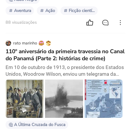
Aventura
Ação
Ficção científica
88 visualizações
rato marinho
110º aniversário da primeira travessia no Canal
do Panamá (Parte 2: histórias de crime)
Em 10 de outubro de 1913, o presidente dos Estados
Unidos, Woodrow Wilson, enviou um telegrama da
Casa Branca autorizando o disparo dos explosivos
que destruíram o dique de Gamboa. A água
transbordou do Corte Culebra, formando assim o
Canal do Panamá que une os oceanos Atlântico e
Pacífico. Esse acontecimento histórico gerou um
impacto duradouro nas relações internacionais e na
dinâmica geopolític
A Última Cruzada do Fusca