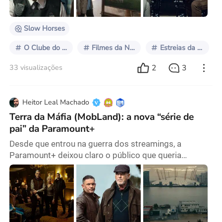
Mirren e Pierce Brosnan, que possuem um
Slow Horses
O Clube do Crime das Quintas-feiras
Filmes da Netflix
Estreias da Netflix
2
3
33 visualizações
Heitor Leal Machado
Terra da Máfia (MobLand): a nova “série de
pai” da Paramount+
Desde que entrou na guerra dos streamings, a
Paramount+ deixou claro o público que queria
conquistar: homens adultos em busca de dramas
intensos, cheios de violência, dilemas morais e
disputas de poder. O catálogo se consolidou com
títulos como Yellowstone e seus derivados (1923,
1883), além de Landman, Mayor of Kingstown, Tulsa