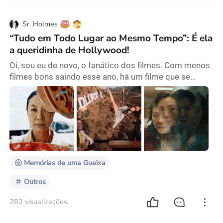
Sr. Holmes
“Tudo em Todo Lugar ao Mesmo Tempo”: É ela
a queridinha de Hollywood!
Oi, sou eu de novo, o fanático dos filmes. Com menos
filmes bons saindo esse ano, há um filme que se
destaca com uma nota de 97% na Rotten Tomatoes e
uma reputação incrível. Ele se chama “Tudo em Todo
Lugar ao Mesmo Tempo”. Hoje quero falar sobre a
estrela desse filme, a atriz chinesa Michelle Yeoh.
Com seus 60 anos de idade, ela não somente se
destaca na indústria cinematográfica, como também
est
Memórias de uma Gueixa
Outros
282 visualizações