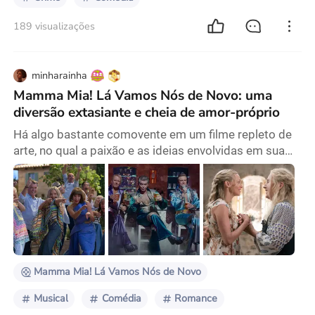
189 visualizações
minharainha
Mamma Mia! Lá Vamos Nós de Novo: uma
diversão extasiante e cheia de amor-próprio
Há algo bastante comovente em um filme repleto de
arte, no qual a paixão e as ideias envolvidas em sua
criação são palpáveis a cada cena. Ao assistir a esse
tipo de filme, não é possível deixar de fazer várias
reflexões após os créditos, pois há tanto em que
pensar que não sabemos por onde começar. Julie
Walters, Pierce Brosnan, Amanda Seyfried e Christine
Baranski sendo bem pagos para apontar as
Mamma Mia! Lá Vamos Nós de Novo
Musical
Comédia
Romance