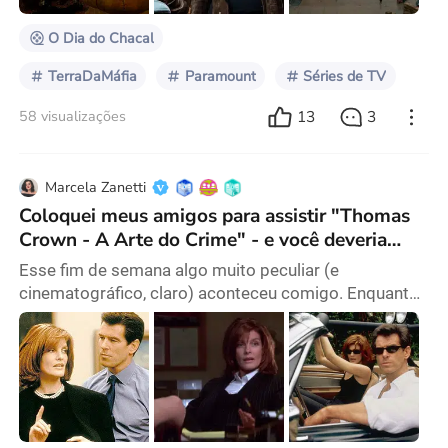
King e Lawmen: Bass Reeves. A fórmula é
reconhecível: ambientações so
O Dia do Chacal
TerraDaMáfia
Paramount
Séries de TV
13
3
58 visualizações
Marcela Zanetti
Coloquei meus amigos para assistir "Thomas
Crown - A Arte do Crime" - e você deveria
também!
Esse fim de semana algo muito peculiar (e
cinematográfico, claro) aconteceu comigo. Enquanto
assistia ao episódio final de Ruptura com um grupo
de amigos, não pude deixar de notar o som de
“Windmills of Your Mind” tocando na cena final em
que (SPOILERS) Mark S. corre com Helly R. no
corredor. Foi assim que fui atingida com uma onda de
extrema nostalgia, que despertou uma vontade