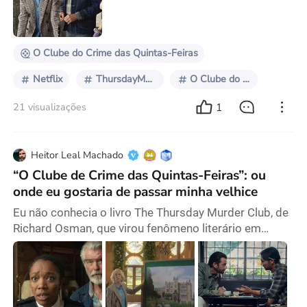
idosos que, residindo numa luxuosa comunidade de
aposentados chamada Coopers Chase, se reúne
semanalmente
O Clube do Crime das Quintas-Feiras
Netflix
ThursdayMurderClub
O Clube do Crime das Quintas-feiras
1
21 visualizações
Heitor Leal Machado
“O Clube de Crime das Quintas-Feiras”: ou
onde eu gostaria de passar minha velhice
Eu não conhecia o livro The Thursday Murder Club, de
Richard Osman, que virou fenômeno literário em
2020. Meu interesse pelo filme não nasceu dessa
origem editorial, mas sim de um detalhe simples: o
trailer apareceu para mim na Netflix com aquele aviso
de “em breve”. E ganhou força depois de assistir Terra
da Máfia. Afinal, ambos são protagonizados por Helen