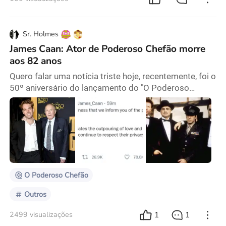
Sr. Holmes
James Caan: Ator de Poderoso Chefão morre
aos 82 anos
Quero falar uma notícia triste hoje, recentemente, foi o
50º aniversário do lançamento do "O Poderoso
Chefão". A equipe produtiva fez uma comemoração
para comemorar esse momento especial. Naquela
época, James Caan, que interpretou o filho mais velho
do velho padre, Sonny Corleone, ainda estava lá.
Acompanhado de seu filho, ele apareceu na festa.
Embora parecesse um pouco velho, ele estava em
boa a
O Poderoso Chefão
Outros
1
1
2499 visualizações