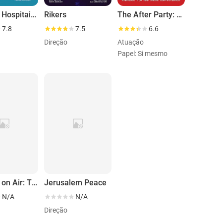
Prisões, Hospitais E Hip-Hop
Rikers
The After Party: The Last Party 3
7.8
7.5
6.6
Direção
Atuação
Papel: Si mesmo
Dancing on Air: The Making of Barbie in the 12 Dancing Princesses
Jerusalem Peace
N/A
N/A
Direção