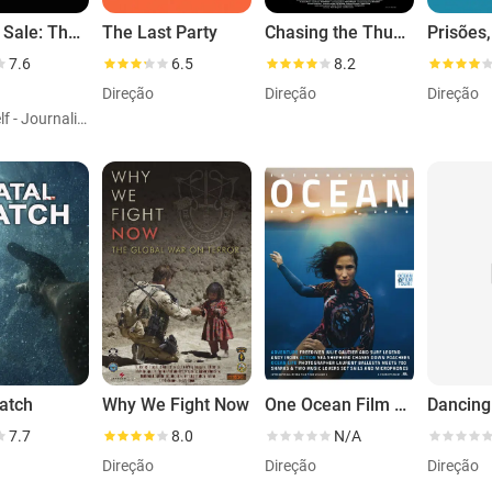
Iraq for Sale: The War Profiteers
The Last Party
Chasing the Thunder
7.6
6.5
8.2
Direção
Direção
Direção
Papel: Self - Journalist, Salon.com
atch
Why We Fight Now
One Ocean Film Tour
7.7
8.0
N/A
Direção
Direção
Direção