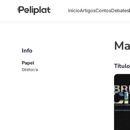
Início
Artigos
Contos
Debates
Ma
Info
Papel
Títul
Diretor/a