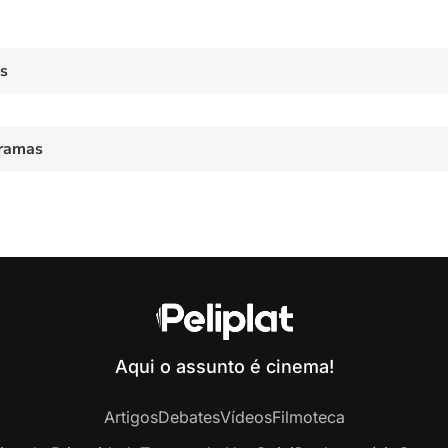
es
ramas
Aqui o assunto é cinema!
Artigos
Debates
Vídeos
Filmoteca