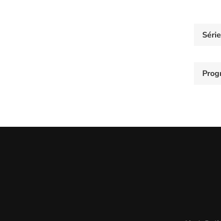
Séri
Prog