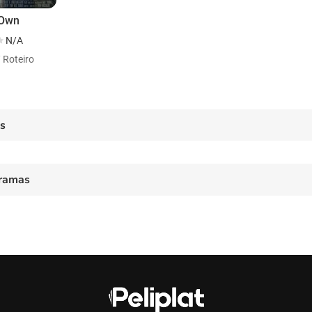
 Own
N/A
/ Roteiro
es
ramas