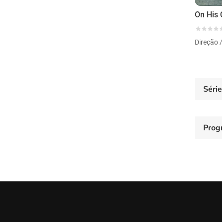
On His
Direção 
Séri
Prog