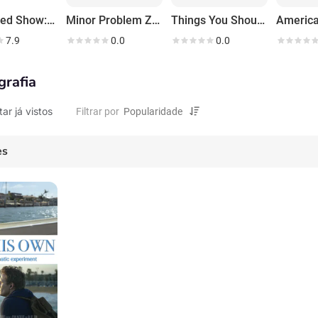
The Weed Show: Love Letters to Mary Jane
Minor Problem Zombie
Things You Should Know with Bob Pope
America
7.9
0.0
0.0
grafia
tar já vistos
Filtrar por
es