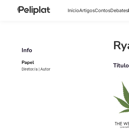
Início
Artigos
Contos
Debates
Ry
Info
Papel
Títul
Diretor/a | Autor