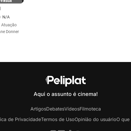
d
N/A
/ Atuação
ane Donner
Aqui o assunto é cinema!
Artigos
Debates
Vídeos
Filmoteca
tica de Privacidade
Termos de Uso
Opinião do usuário
O que 