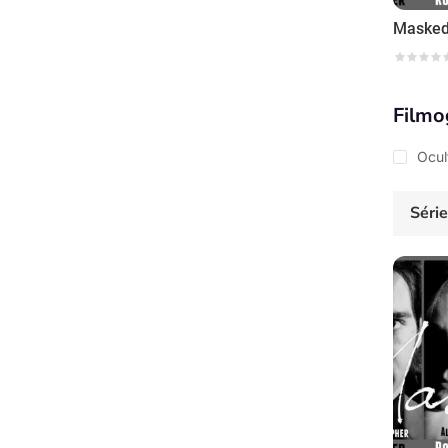
Maske
Filmo
Ocul
Séri