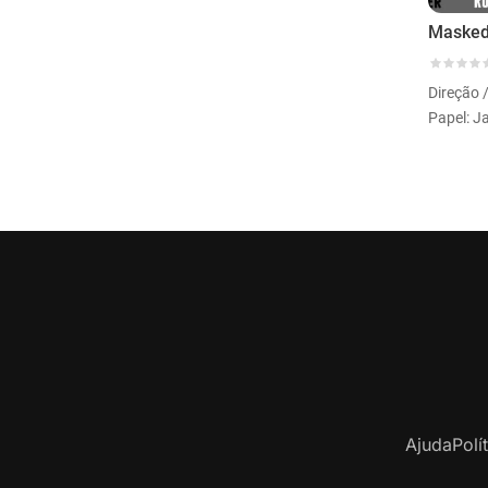
Maske
Direção 
Papel: J
Ajuda
Polí