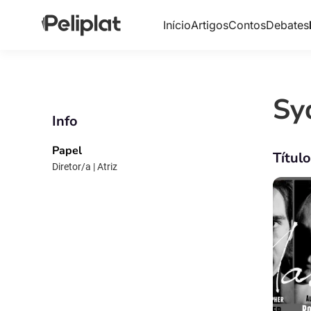
Início
Artigos
Contos
Debates
Sy
Info
Papel
Títul
Diretor/a | Atriz