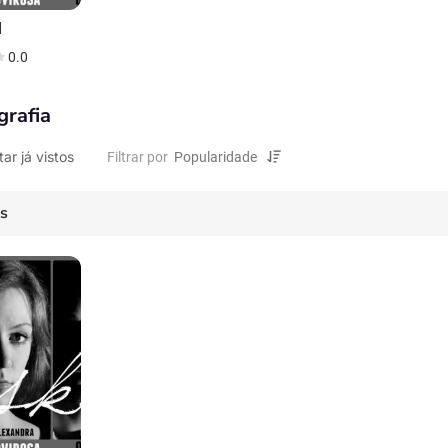
d
0.0
grafia
tar já vistos
Filtrar por
es