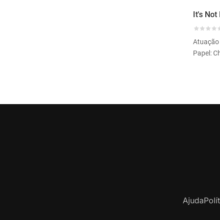
Atuação
Papel: C
Ajuda
Polí