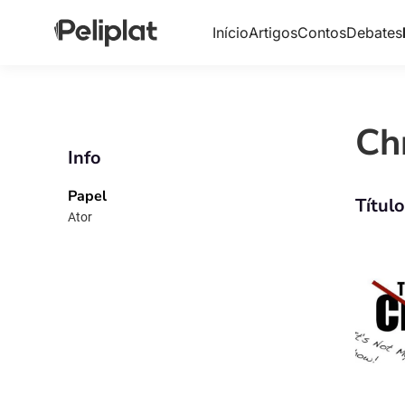
Início
Artigos
Contos
Debates
Ch
Info
Papel
Títul
Ator