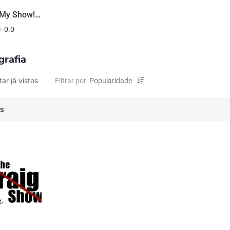
It's Not My Show! (the Craig Show)
0.0
grafia
tar já vistos
Filtrar por
es