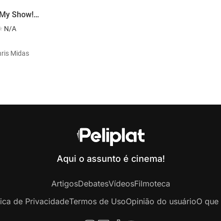
It's Not My Show! (the Craig Show)
N/A
hris Midas
Aqui o assunto é cinema!
Artigos
Debates
Vídeos
Filmoteca
tica de Privacidade
Termos de Uso
Opinião do usuário
O que 