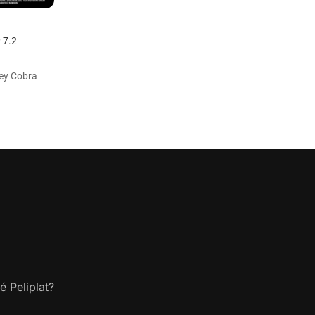
7.2
oey Cobra
é Peliplat?