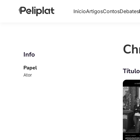
Início
Artigos
Contos
Debates
Ch
Info
Papel
Títul
Ator