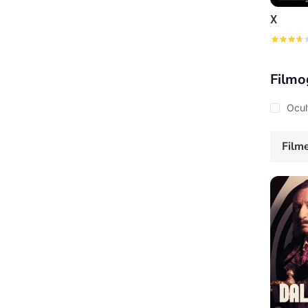
X
Filmo
Ocul
Film