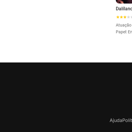
Dalílan
Atuação
Ajuda
Polí