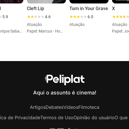
d
Cleft Lip
Turn in Your Grave
X
5.9
4.6
6.0
Atuação
Atuação
Atuação
Papel: Enrique Sabater
Papel: Marcus - Homeless Man
Papel: J
Aqui o assunto é cinema!
Artigos
Debates
Vídeos
Filmoteca
tica de Privacidade
Termos de Uso
Opinião do usuário
O que 