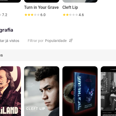
Turn in Your Grave
Cleft Lip
7.2
6.0
4.6
grafia
tar já vistos
Filtrar por
es