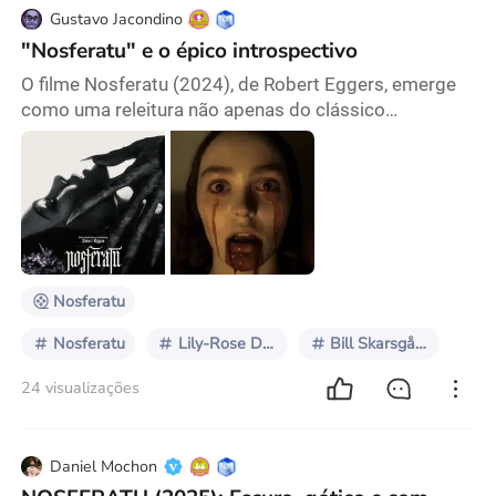
Gustavo Jacondino
"Nosferatu" e o épico introspectivo
O filme Nosferatu (2024), de Robert Eggers, emerge
como uma releitura não apenas do clássico
expressionista de Murnau, mas também como uma
profunda exploração da psique humana e dos males
da repressão. Com uma estética soturna que permeia
cada quadro, Eggers não apenas reconta a história de
vampirismo e obsessão, mas a ressignifica como
uma jornada de vida marcada pela culpa. Fruto do
expressionis
Nosferatu
Nosferatu
Lily-Rose Depp
Bill Skarsgård
24 visualizações
Daniel Mochon