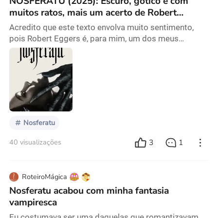
NOSFERATU (2025): Escuro, gótico e com
muitos ratos, mais um acerto de Robert
Eggers?
Acredito que este texto envolva muito sentimento,
pois Robert Eggers é, para mim, um dos meus
diretores favoritos e criador de obras de extrema
qualidade. Vou começar com os pontos negativos
que me incomodaram: O primeiro ato do filme
apresenta uma estrutura de narrativa e de cenas
muito parecidas, quase idênticas. Sempre
desenvolvendo algum elemento da trama, seguido de
som alto (assisti em IMAX)
Nosferatu
3
1
40 visualizações
RoteiroMágica
Nosferatu acabou com minha fantasia
vampiresca
Eu costumava ser uma daquelas que romantizavam