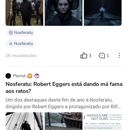
sexualmente atraídos por uma cabra preta que lhes
promete uma vida mais “deliciosa”; e até mesmo
fazem sexo com um vampiro super grotesco para
salvar o mundo. Sim, tudo isso e muito mais é o que
propõe esse d
Nosferatu
Nosferatu
3
1
26 visualizações
Pierrot
Nosferatu: Robert Eggers está dando má fama
aos ratos?
Um dos destaques deste fim de ano é Nosferatu,
dirigido por Robert Eggers e protagonizado por Bill
Skarsgård, Lily-Rose Depp, Nicholas Hoult, Aaron
Taylor-Johnson e Willem Dafoe. O filme é uma nova
versão do clássico homônimo do diretor alemão F.W.