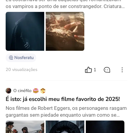
os vampiros a ponto de ser constrangedor. Criaturas
da noite, imortais e eternamente jovens, à espreita em
castelos góticos ou em clubes clandestinos
enfumaçados, recitando poesias enquanto passam
por uma crise existencial. O tipo de vampiros que nos
faz pensar, só por um segundo, que talvez valha a
pena abandonar a luz do sol e o alho. Então, assisti
Nosferatu
1
20 visualizações
O cinéfilo
É isto: já escolhi meu filme favorito de 2025!
Nos filmes de Robert Eggers, os personagens rasgam
gargantas sem piedade enquanto uivam como se
fossem lobos chamando os deuses; eles peidam sem
a menor vergonha e ainda riem disso; se sentem