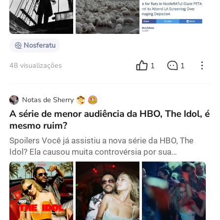
Murnau. Em essência, é outra adaptação da história
do Drácula. Inevitavelmente, o filme mostra um surto
de peste bubônica depois que o conde vampiro de
Nosferatu
1
1
48 visualizações
Notas de Sherry
A série de menor audiência da HBO, The Idol, é
mesmo ruim?
Spoilers Você já assistiu a nova série da HBO, The
Idol? Ela causou muita controvérsia por sua
representação explícita de Jocelyn, a estrela pop
interpretada por Lily-Rose Depp, em seu
relacionamento complicado com Tedros, o dono de
uma boate e líder de um culto interpretado por The
Weeknd. Segundo muitas reviews, esta deve ser a pior
série da HBO: "O diálogo e a coreografia parecem ter