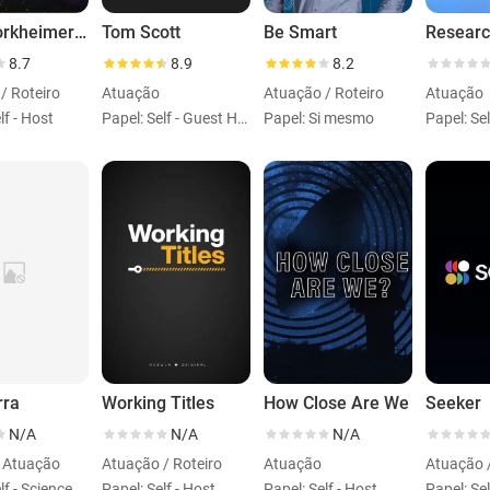
Jack Horkheimer: Star Hustler
Tom Scott
Be Smart
8.7
8.9
8.2
/ Roteiro
Atuação
Atuação / Roteiro
Atuação
lf - Host
Papel: Self - Guest Host
Papel: Si mesmo
Papel: Sel
rra
Working Titles
How Close Are We
Seeker
N/A
N/A
N/A
/ Atuação
Atuação / Roteiro
Atuação
Atuação /
Papel: Self - Science Communicator
Papel: Self - Host
Papel: Self - Host
Papel: Sel