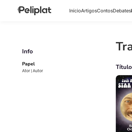
Início
Artigos
Contos
Debates
Tr
Info
Papel
Títul
Ator | Autor