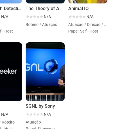
Research Detectives
The Theory of Awesome
Animal IQ
N/A
N/A
N/A
Roteiro / Atuação
Atuação / Direção / Roteiro
f - Host
Papel: Self - Host
SGNL by Sony
N/A
N/A
 Roteiro
Atuação
f - Host
Papel: Si mesmo