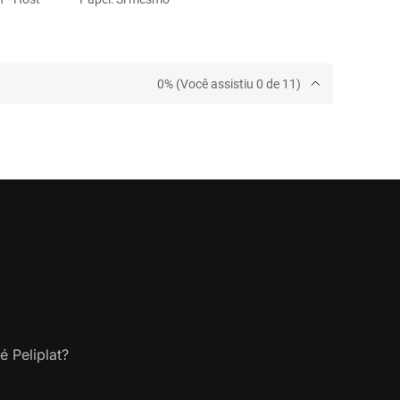
0% (Você assistiu 0 de 11)
é Peliplat?