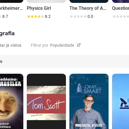
Jack Horkheimer: Star Hustler
Physics Girl
The Theory of Awesome
8.7
8.2
0.0
grafia
tar já vistos
Filtrar por
es