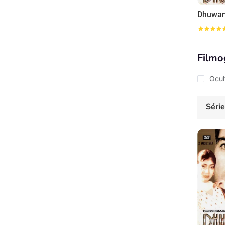
Dhuwa
Filmo
Ocul
Séri