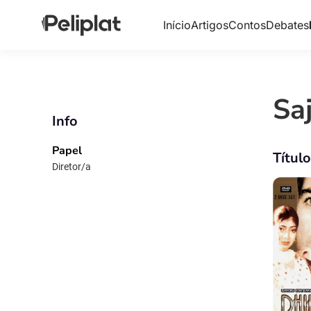
Início
Artigos
Contos
Debates
Sa
Info
Papel
Títul
Diretor/a