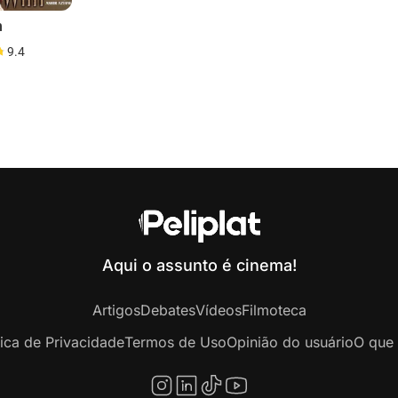
n
9.4
Aqui o assunto é cinema!
Artigos
Debates
Vídeos
Filmoteca
tica de Privacidade
Termos de Uso
Opinião do usuário
O que 