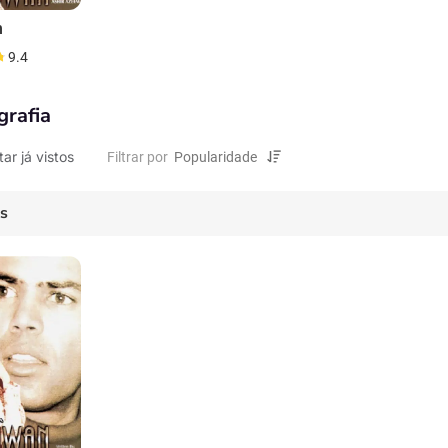
n
9.4
grafia
tar já vistos
Filtrar por
es