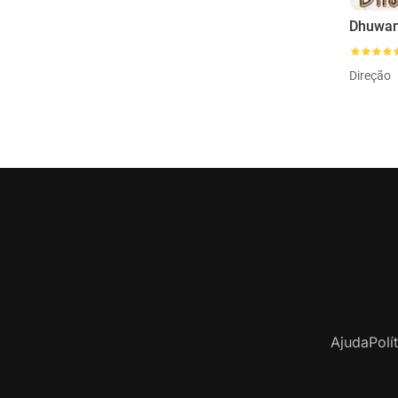
Dhuwa
Direção
Ajuda
Polí