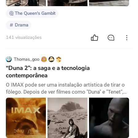
nós e o extraordinário. Eles parecem quase d
The Queen's Gambit
Drama
141 visualizações
Thomas_goo
“Duna 2”: a saga e a tecnologia
contemporânea
O IMAX pode ser uma instalação artística de tirar o
fôlego. Depois de ver filmes como "Duna" e "Tenet",
que se apoiam em cinemas especializados, a
mudança em direção a espectáculos audiovisuais
industrializados se transforma gradualmente num
medo da enormidade das imagens. Os filmes narram
mitos da história/história dos mitos, bem como o
filosofar da ficção científica sobre o tempo e o