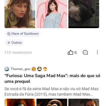
me chamou a atenção foi na série de 2021 “Mare of
Easttown”, protagonizada por Kate Winslet . Seu papel
era pequeno, como uma jovem mãe abandonada pelo
namorado; ela aparece apenas no primeiro episódio,
quando é brutalmente morta por um assassino mist
Mare of Easttown
Outros
6
710 visualizações
Thomas_goo
“Furiosa: Uma Saga Mad Max”: mais do que só
uma prequel
Se você é fã da série Mad Max e não viu só Mad Max:
Estrada da Fúria (2015), mas também Mad Max
(1979), Mad Max 2: A Caçada Continua (1981) e Mad
Max: Além da Cúpula do Trovão (1985), então assistir