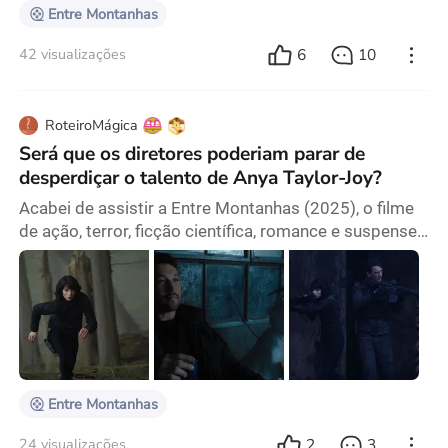
semana, como
Entre Montanhas
6
10
42 visualizações
RoteiroMágica
Será que os diretores poderiam parar de
desperdiçar o talento de Anya Taylor-Joy?
Acabei de assistir a Entre Montanhas (2025), o filme
de ação, terror, ficção científica, romance e suspense
(sim, tudo junto e misturado) que está em alta na
Apple TV desde fevereiro. Mas tenho uma grande
questão: por que Hollywood insiste em dar a Anya
Taylor-Joy papéis visualmente impressionantes, mas
totalmente esquecíveis? Nesse filme, ela interpreta
Drasa, uma atiradora de elite enviada para
Entre Montanhas
2
3
24 visualizações