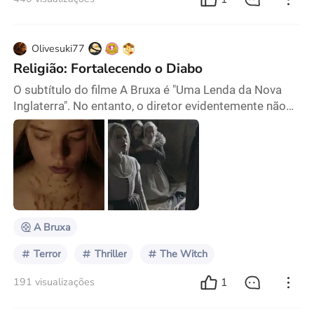
Olivesuki77
Religião: Fortalecendo o Diabo
O subtítulo do filme A Bruxa é "Uma Lenda da Nova
Inglaterra". No entanto, o diretor evidentemente não
limitou sua ambição à simples interpretação de uma
lenda popular. Diferentemente de filmes de terror
tradicionais centrados na religião e no exorcismo,
este filme parece conduzir as respostas a todos os
seus mistérios para uma possibilidade que não é
sobrenatural. Esta análise baseia-se no pressu
A Bruxa
Terror
Thriller
The Witch
1
191 visualizações