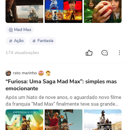
Memorial Day em quase 29 anos, e custou US$168
milhões para ser feito. Podemos declará-lo um
fracasso comercial. O filme recebeu críticas diversas
do público.
Mad Max
Ação
Fantasia
174 visualizações
rato marinho
“Furiosa: Uma Saga Mad Max”: simples mas
emocionante
Após um hiato de nove anos, o aguardado novo filme
da franquia “Mad Max” finalmente teve sua grande
estreia no Festival de Cinema de Cannes deste ano. O
título anterior, "Mad Max: Estrada da Fúria", também
estreou no festival em 2015. Pôster de "Furiosa: Uma