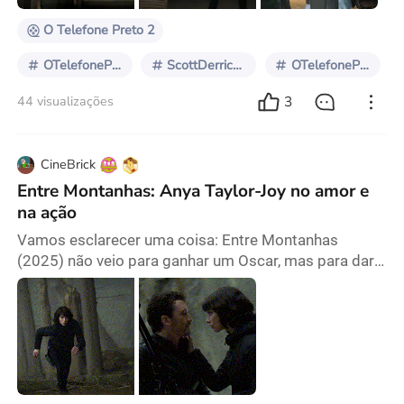
prot
O Telefone Preto 2
OTelefonePreto2
ScottDerrickson
OTelefonePreto
3
44 visualizações
CineBrick
Entre Montanhas: Anya Taylor-Joy no amor e
na ação
Vamos esclarecer uma coisa: Entre Montanhas
(2025) não veio para ganhar um Oscar, mas para dar
um soco na cara com estilo, incendiar as coisas sem
motivo e contar uma história de amor caótica
enquanto monstros se esgoelam em segundo plano.
E sinceramente? Eu adorei cada segundo. O filme é
um glorioso retorno aos clássicos de ação absurdos
que costumavam dominar as noites dos finais de