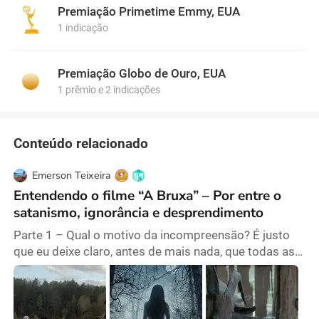
Premiação Primetime Emmy, EUA
1 indicação
Premiação Globo de Ouro, EUA
1 prêmio e 2 indicações
Conteúdo relacionado
Emerson Teixeira
Entendendo o filme “A Bruxa” – Por entre o
satanismo, ignorância e desprendimento
Parte 1 – Qual o motivo da incompreensão? É justo
que eu deixe claro, antes de mais nada, que todas as
informações inseridas nesse texto servirão para
acrescentar na compreensão dos símbolos do filme.
Mas isso não quer dizer que é preciso saber todas e
mais algumas para entender. Quando eu fui assistir o