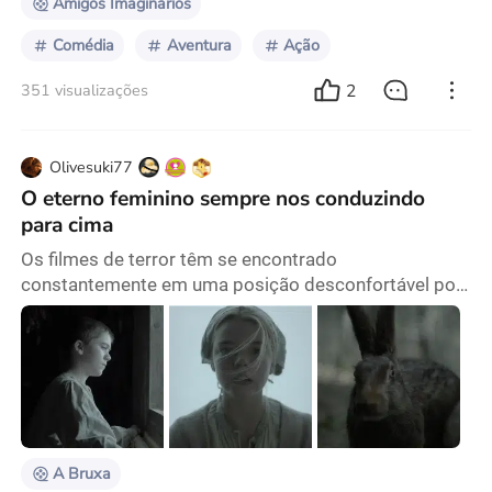
Amigos Imaginários
Comédia
Aventura
Ação
2
351 visualizações
Olivesuki77
O eterno feminino sempre nos conduzindo
para cima
Os filmes de terror têm se encontrado
constantemente em uma posição desconfortável por
vários motivos, o que resulta em custos de produção
geralmente baixos, uma ampla gama de obras de
qualidade e conteúdo muitas vezes repleto de
elementos sobrenaturais. Como resultado, em muitos
contextos, os filmes de terror são considerados
filmes que não se enquadram em ambientes
refinados. Com exceção de algu
A Bruxa