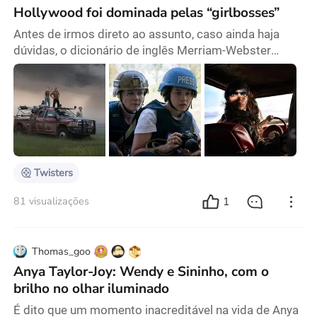
Hollywood foi dominada pelas “girlbosses”
Antes de irmos direto ao assunto, caso ainda haja
dúvidas, o dicionário de inglês Merriam-Webster
define uma "girlboss" como "uma mulher ambiciosa e
bem-sucedida" (tradução minha). Pronto, agora
podemos começar: Não me importo de ver
personagens femininas fortes no cinema — pelo
contrário, sou totalmente a favor. Mas, ultimamente,
Hollywood está exagerando. Parece que a onda de
"girlbosses" tem me
Twisters
1
81 visualizações
Thomas_goo
Anya Taylor-Joy: Wendy e Sininho, com o
brilho no olhar iluminado
É dito que um momento inacreditável na vida de Anya