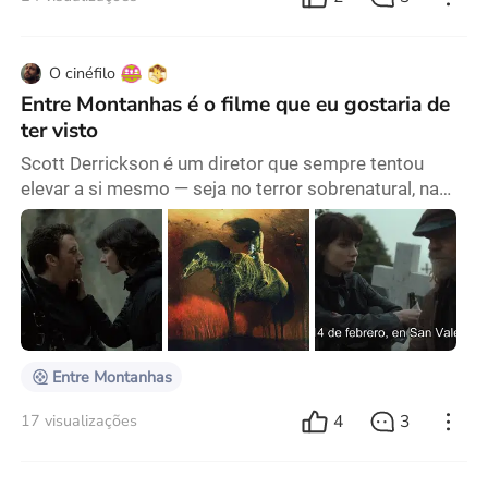
O cinéfilo
Entre Montanhas é o filme que eu gostaria de
ter visto
Scott Derrickson é um diretor que sempre tentou
elevar a si mesmo — seja no terror sobrenatural, na
ficção científica clássica, no slasher ou na
investigação policial; ele até nos deu o luxo de
assistirmos a um dos melhores filmes de super-
heróis com o Doutor Estranho em 2016. Uma carreira
muito decente que, ao que parece, exigia um novo
desafio: conseguir juntar tudo isso e adicionar
romance à in
Entre Montanhas
4
3
17 visualizações