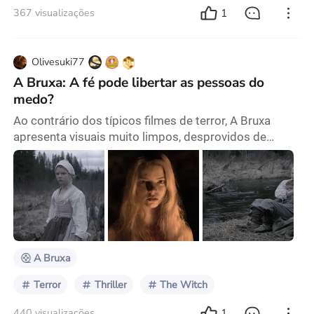
1
367 visualizações
Olivesuki77
A Bruxa: A fé pode libertar as pessoas do
medo?
Ao contrário dos típicos filmes de terror, A Bruxa
apresenta visuais muito limpos, desprovidos de
gritos lancinantes, monstros correndo em direção à
tela ou respingos de sangue. É simplesmente
inquietante. A natureza desolada e a casa em ruínas
criam uma sensação de opressão, e a densa floresta
ao redor da fazenda parece um lugar onde espíritos
malignos, conjurados pelas mentes das pessoas,
esprei
A Bruxa
Terror
Thriller
The Witch
1
440 visualizações