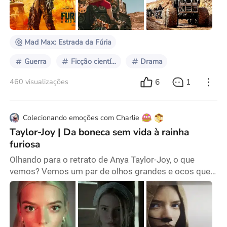
Saga Mad Max" O filme abre com um mapa invertido
da Austrália. Em uma tomada aérea, a câmera desce
aos poucos até um oásis exuberante no meio
Mad Max: Estrada da Fúria
Guerra
Ficção científica
Drama
6
1
460 visualizações
Colecionando emoções com Charlie
Taylor-Joy | Da boneca sem vida à rainha
furiosa
Olhando para o retrato de Anya Taylor-Joy, o que
vemos? Vemos um par de olhos grandes e ocos que
lembram o silêncio cósmico ou vemos seus lábios
claros e cheios que lembram as asas de um anjo? Se
você fizer algumas buscas na internet, verá os
comentários das pessoas sobre a aparência de