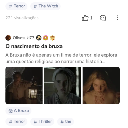
Terror
The Witch
1
221 visualizações
Olivesuki77
O nascimento da bruxa
A Bruxa não é apenas um filme de terror; ele explora
uma questão religiosa ao narrar uma história
aterrorizante: até que ponto a fé pode proteger
aqueles que estão sobrecarregados com o pecado
original? A sequência de abertura dá o pano de fundo
para toda a história: por causa da fé inabalável do pai,
uma família é exilada da colônia. Durante a sentença, a
câmera permanece no perfil lateral da fil
A Bruxa
Terror
Thriller
the