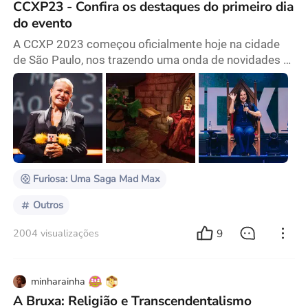
CCXP23 - Confira os destaques do primeiro dia
do evento
A CCXP 2023 começou oficialmente hoje na cidade
de São Paulo, nos trazendo uma onda de novidades a
primeira vista e muita emoção. Nós da Peliplat
conferimos alguns dos destaques desse primeiro dia
épico. A RAINHA DOS BAIXINHOS No Palco Thunder,
o principal do evento, Xuxa Meneghel foi ovacionada
com gritos do público, transformando sua
participação em um verdadeiro Show da Xuxa. A loira
recebeu um
Furiosa: Uma Saga Mad Max
Outros
9
2004 visualizações
minharainha
A Bruxa: Religião e Transcendentalismo