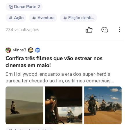
espaço, enq
Duna: Parte 2
Ação
Aventura
Ficção científica
234 visualizações
vlinns3
Confira três filmes que vão estrear nos
cinemas em maio!
Em Hollywood, enquanto a era dos super-heróis
parece ter chegado ao fim, os filmes comerciais
tradicionais ainda buscam trilhar seus caminhos no
mercado norte-americano em constante evolução.
Seja nos cinemas ou nas plataformas de streaming, o
cenário cinematográfico de 2024 continua mudando
silenciosamente. E estes três filmes que estreiam em
maio podem ser os melhores candidatos a causar um
impa