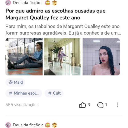
Deus da ficção c
Por que admiro as escolhas ousadas que
Margaret Qualley fez este ano
Para mim, os trabalhos de Margaret Qualley este ano
foram surpresas agradáveis. Eu já a conhecia de uma
época em que era jovial, alegre e doce, em obras
como Maid e Meu Ano em Nova York, nas quais
interpretou exemplos clássicos da "boa menina" de
Hollywood. Em Maid, ela era uma jovem mãe que
deixou o ex-namorado abusivo e lutou pela
independência para si e sua filha; em Meu Ano em
Nova York, era u
Maid
Minhas esolhas para um Halloween de terror
Cult
3
1
555 visualizações
Deus da ficção c