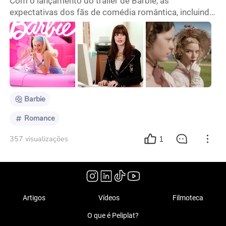
Com o lançamento do trailer de Barbie, as
expectativas dos fãs de comédia romântica, incluindo
eu, foram elevadas. No trailer, fica evidente que é uma
história sobre "a Barbie chegando ao mundo real". Ele
mostra alguns detalhes do mundo da Barbie que
podem parecer irracionais do ponto de vista de um
adulto, como os pés da Barbie nunca tocando o chão.
Como uma fã de filmes de comédia romântica, apr
Barbie
Romance
1
357 visualizações
Artigos
Vídeos
Filmoteca
O que é Peliplat?