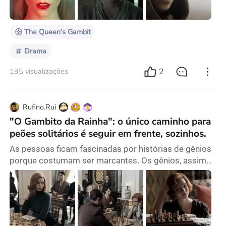
Taylor-Joy variam muito. Alguns dizem que ela tem
um rosto de alienígena, o que naturalmente cria uma
sensação d
The Queen's Gambit
Drama
2
195 visualizações
Rufino.Rui
"O Gambito da Rainha": o único caminho para
peões solitários é seguir em frente, sozinhos.
As pessoas ficam fascinadas por histórias de gênios
porque costumam ser marcantes. Os gênios, assim
como nós, são humanos, mas possuem um brilho
extraordinário. Eles nos permitem testemunhar uma
espécie de milagre, seja no espírito, na inteligência ou
na capacidade física. Os gênios são como os super-
heróis da nossa realidade, preenchendo a lacuna entre