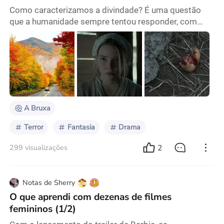
Como caracterizamos a divindade? É uma questão
que a humanidade sempre tentou responder, com
mais respostas do que pessoas no planeta, e cada
resposta é influenciada pela cultura e experiência de
cada um. É por isso que fiquei tão encantado ao
assistir A Bruxa – porque como alguém que cresceu
em Nova Inglaterra, foi maravilhoso ver o contexto
espiritual da região refletido no filme. Muitas pessoas
A Bruxa
Terror
Fantasia
Drama
2
299 visualizações
Notas de Sherry
O que aprendi com dezenas de filmes
femininos (1/2)