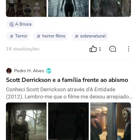
filme no cinema, as pessoas vaiaram e faziam piadas,
esse desrespeito só pode partir da ignorâ
A Bruxa
Terror
horror films
sobrenatural
1
18 visualizações
Pedro H. Alves
Scott Derrickson e a família frente ao abismo
Conheci Scott Derrickson através d'A Entidade
(2012). Lembro-me que o filme me deixou arrepiado
na sua metade inicial, onde um escritor (Ethan Hawke)
encontrava filmes snuff em super 8 na casa para a
qual acabara de se mudar com a família. Existe na
produção uma marca, que hoje compreendo como
autoral, e que muito contribui para a atmosfera de
horror: a maneira como Derrickson nos aproxima do