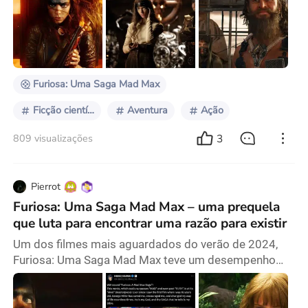
Furiosa: Uma Saga Mad Max (2024) pode ser uma
experiência diferente. Embora se integre
perfeitamente à construção de mundo da série, o
estilo narrativo é um épico de vingança mais
tradicional do que se
Furiosa: Uma Saga Mad Max
Ficção científica
Aventura
Ação
3
809 visualizações
Pierrot
Furiosa: Uma Saga Mad Max – uma prequela
que luta para encontrar uma razão para existir
Um dos filmes mais aguardados do verão de 2024,
Furiosa: Uma Saga Mad Max teve um desempenho
ruim nas bilheterias. O filme arrecadou apenas
US$26,3 milhões no final de semana de estreia,
tornando-o o pior recorde de bilheteria do feriado do