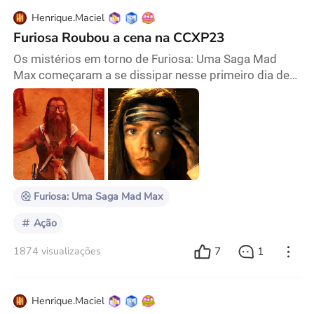
Henrique.Maciel
Furiosa Roubou a cena na CCXP23
Os mistérios em torno de Furiosa: Uma Saga Mad
Max começaram a se dissipar nesse primeiro dia de
CCXP23, que recebeu o diretor George Miller (Mad
Max) e os astros Anya Taylor-Joy (Os Novos
Mutantes) e Chris Hemsworth (Os Vingadores) para o
lançamento do primeiro trailer do filme. Muito mais
do que dar um gostinho do visual do longa, o painel
trouxe mais detalhes da história, que até agora
estavam
Furiosa: Uma Saga Mad Max
Ação
7
1
1874 visualizações
Henrique.Maciel