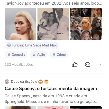
Taylor-Joy aconteceu em 2002. Aos seis anos, logo
após se mudar para o Reino Unido, sua primeira
experiência em um cinema de Londres foi assistir a
Harry Potter e a Câmara Secreta. Embora ela não
falasse inglês na época, isso não prejudicou sua
experiência cinematográfica. Quando o basilisco
apareceu, sua mãe se preocupou que ela ficasse com
medo
Furiosa: Uma Saga Mad Max
Comédia
Ação
Crime
132 visualizações
Deus da ficção c
Cailee Spaeny: o fortalecimento da imagem
Cailee Spaeny , nascida em 1998 e criada em
Springfield, Missouri, é minha favorita da geração
jovem de atrizes de Hollywood. A primeira vez que ela