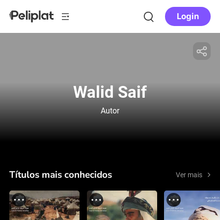
Login
Walid Saif
Autor
Títulos mais conhecidos
Ver mais