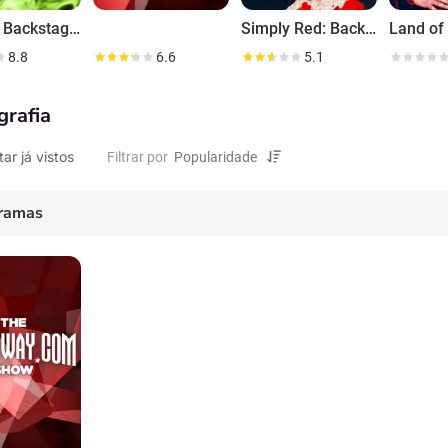
Fly Girl: Backstage at 'Wicked' with Lindsay Mendez
Simply Red: Backstage at 'Annie' with Lilla Crawford
8.8
6.6
5.1
grafia
tar já vistos
Filtrar por
ramas