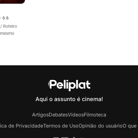
6.6
/ Roteiro
i mesmo
Aqui o assunto é cinema!
Artigos
Debates
Vídeos
Filmoteca
tica de Privacidade
Termos de Uso
Opinião do usuário
O que 