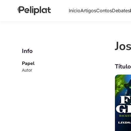
Início
Artigos
Contos
Debates
Jos
Info
Papel
Títul
Autor