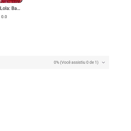
Land of Lola: Backstage at 'Kinky Boots' with Billy Porter
0.0
0% (Você assistiu 0 de 1)