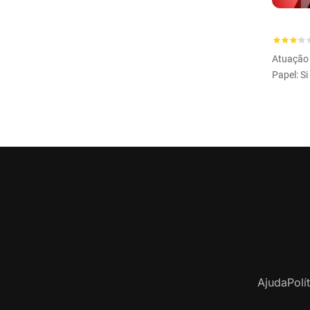
Atuação 
Papel: S
Ajuda
Polí