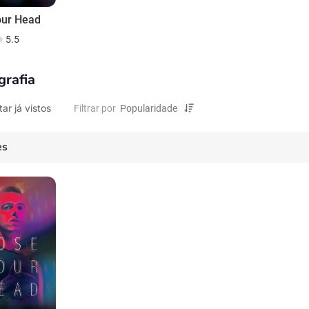
our Head
5.5
grafia
tar já vistos
Filtrar por
es