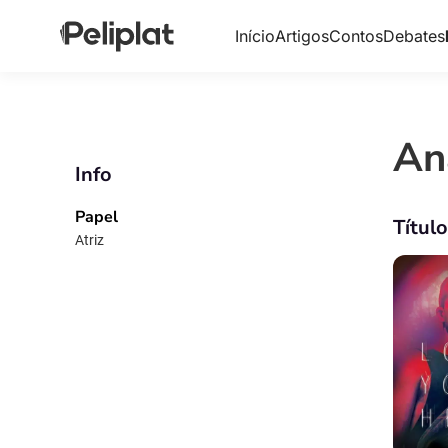
Início
Artigos
Contos
Debates
An
Info
Papel
Títul
Atriz