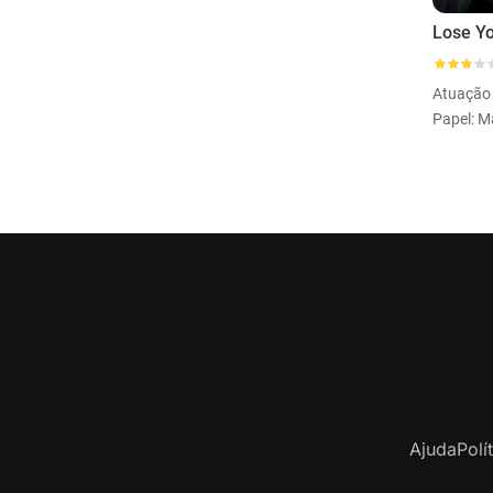
Lose Y
Atuação
Papel: M
Ajuda
Polí