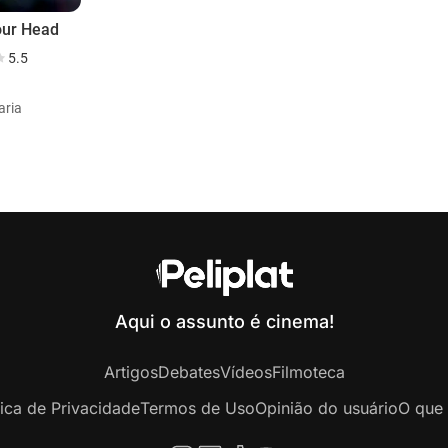
our Head
5.5
aria
Aqui o assunto é cinema!
Artigos
Debates
Vídeos
Filmoteca
tica de Privacidade
Termos de Uso
Opinião do usuário
O que 