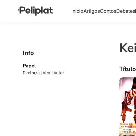
Início
Artigos
Contos
Debates
Kei
Info
Papel
Títul
Diretor/a | Ator | Autor