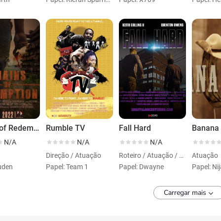
Chains of Redemption
Rumble TV
Fall Hard
Banana 
N/A
N/A
N/A
Direção / Atuação
Roteiro / Atuação / Direção
Atuação
uden
Papel: Team 1
Papel: Dwayne
Papel: Ni
Carregar mais