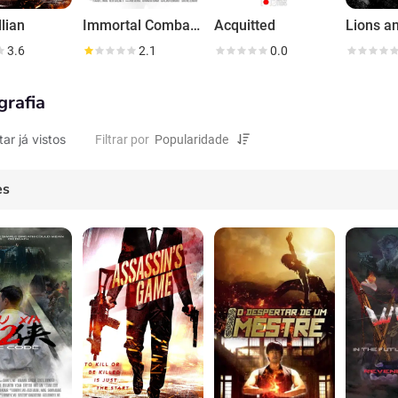
lian
Immortal Combat: The Code
Acquitted
Lions a
3.6
2.1
0.0
grafia
tar já vistos
Filtrar por
es