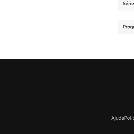
Séri
Prog
Ajuda
Polí