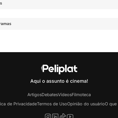
es
ramas
Aqui o assunto é cinema!
Artigos
Debates
Vídeos
Filmoteca
tica de Privacidade
Termos de Uso
Opinião do usuário
O que 