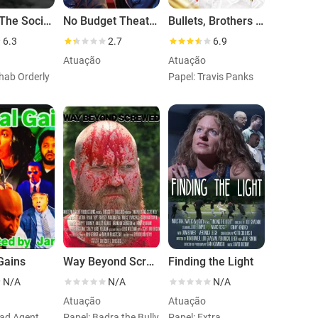
Wu Lin: The Society
No Budget Theater
Bullets, Brothers and Blood
6.3
2.7
6.9
Atuação
Atuação
hab Orderly
Papel: Travis Panks
Gains
Way Beyond Screwed
Finding the Light
N/A
N/A
N/A
Atuação
Atuação
ead Agent
Papel: Badra the Bully
Papel: Extra