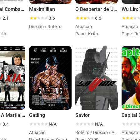
Immortal Combat: The Code
Maximillian
O Despertar de Um Mestre
2.1
3.6
6.6
Direção / Roteiro
Atuação
Atuação
arth
Papel: Keith
Papel: Re
Wu Xia: A Martial Arts Tango
Gatling
Savior
Capital 
8.4
N/A
N/A
Atuação
Roteiro / Direção / Atuação
Atuação
arth
Papel: Kieran Sparring Partner
Papel: X709
Papel: H