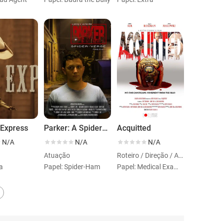
Express
Parker: A SpiderVerse Fan Film
Acquitted
N/A
N/A
N/A
Atuação
Roteiro / Direção / Atuação
ja
Papel: Spider-Ham
Papel: Medical Examiner