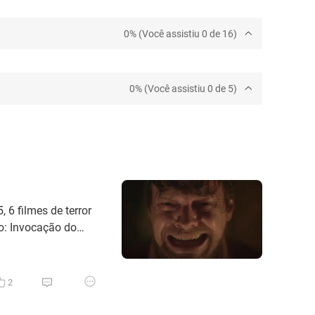
0% (Você assistiu 0 de 16)
0% (Você assistiu 0 de 5)
 6 filmes de terror
no: Invocação do
A Hora do Mal (Zach
fone Preto 2 (Scott
2