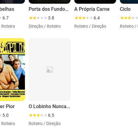
belhas
Porta dos Fundos: Contrato Vitalício
A Própria Carne
Ciclo
6.7
3.8
6.4
/ Roteiro
Direção / Roteiro
Roteiro / Direção
Roteiro /
er Pior
O Lobinho Nunca Mente
5.0
6.5
/ Roteiro
Roteiro / Direção