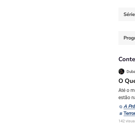
Séri
Prog
Conte
Duba
O Que
Até o m
estão n
Mal 4 (
A Pró
Cregger
Terro
Dericks
142 visua