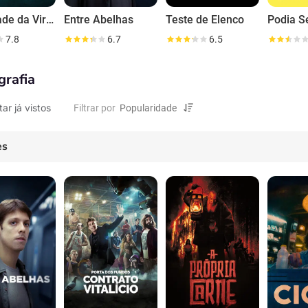
Sociedade da Virtude
Entre Abelhas
Teste de Elenco
Podia S
7.8
6.7
6.5
grafia
tar já vistos
Filtrar por
es