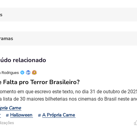
es
ramas
údo relacionado
 Rodrigues
 Falta pro Terror Brasileiro?
omento em que escrevo este texto, no dia 31 de outubro de 2025,
a lista de 30 maiores bilheterias nos cinemas do Brasil neste a
Michael Chaves), Premonição 6 (Zach Lipovsky e Adam Stein), 
pria Carne
), Nosferatu (Robert Eggers), Pecadores (Ryan Coogler) e O Tele
r
Halloween
A Própria Carne
on). Entre os destaques que estreiam ne
lizações