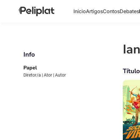
Início
Artigos
Contos
Debates
Ia
Info
Papel
Títul
Diretor/a | Ator | Autor