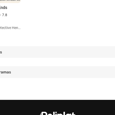
Ends
7.8
Papel: Detective Hendrick
es
ramas