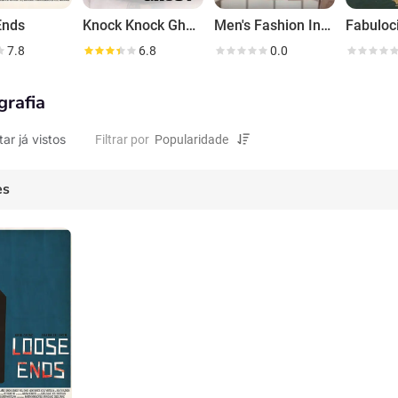
Ends
Knock Knock Ghost
Men's Fashion Insider
Fabuloc
7.8
6.8
0.0
grafia
tar já vistos
Filtrar por
es