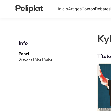
Início
Artigos
Contos
Debates
Ky
Info
Papel
Títul
Diretor/a | Ator | Autor