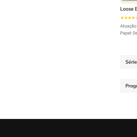
Loose 
Atuação
Séri
Prog