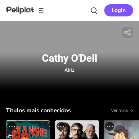
Login
Cathy O'Dell
Atriz
Títulos mais conhecidos
Ver mais