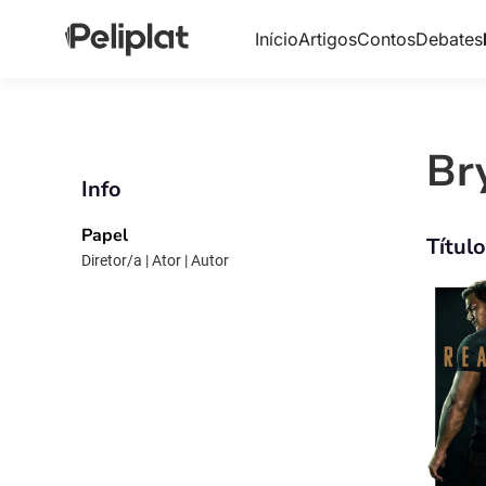
Início
Artigos
Contos
Debates
Br
Info
Papel
Títul
Diretor/a | Ator | Autor