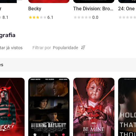
r
Becky
The Division: Brooklyn
24: One
8.1
6.1
0.0
grafia
tar já vistos
Filtrar por
es