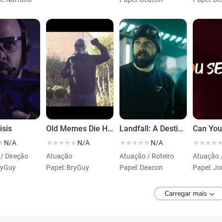
isis
Old Memes Die Hard
Landfall: A Destiny Story
Can You
N/A
N/A
N/A
/ Direção
Atuação
Atuação / Roteiro
ryGuy
Papel: BryGuy
Papel: Deacon
Carregar mais