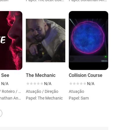
 See
The Mechanic
Collision Course
N/A
N/A
N/A
Atuação / Roteiro / Direção
Atuação / Direção
Atuação
Papel: Jonathan Anders
Papel: The Mechanic
Papel: Sam