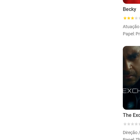
Becky
Atuação
The Ex
Direção 
Papel: T