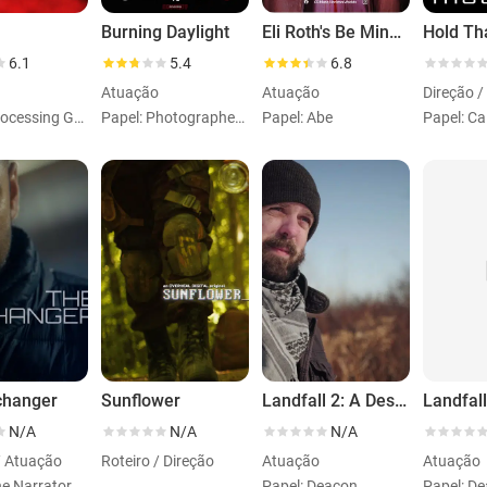
Burning Daylight
Eli Roth's Be Mine: A VR Valentine's Slasher
Hold Th
6.1
5.4
6.8
Atuação
Atuação
Papel: Processing Guard
Papel: Photographer #3
Papel: Abe
Papel: Ca
changer
Sunflower
Landfall 2: A Destiny Story
N/A
N/A
N/A
/ Atuação
Roteiro / Direção
Atuação
Atuação
he Narrator
Papel: Deacon
Papel: D