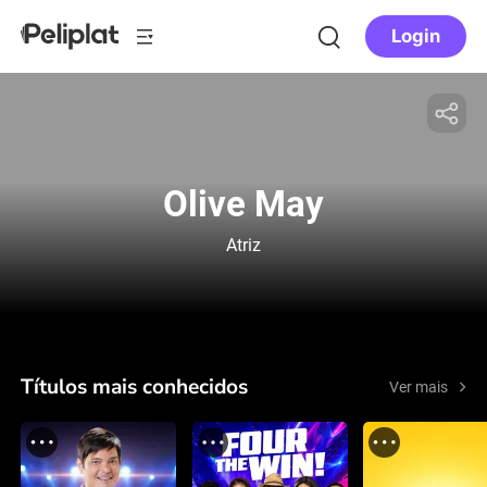
Login
Olive May
Atriz
Títulos mais conhecidos
Ver mais