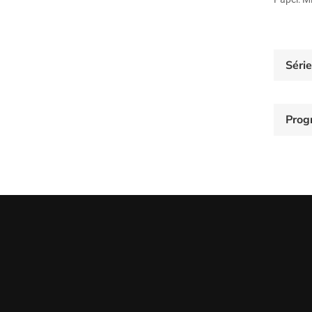
Séri
Prog