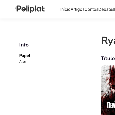
Início
Artigos
Contos
Debates
Ry
Info
Papel
Títul
Ator