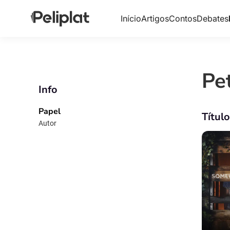
Início
Artigos
Contos
Debates
Pe
Info
Papel
Títul
Autor