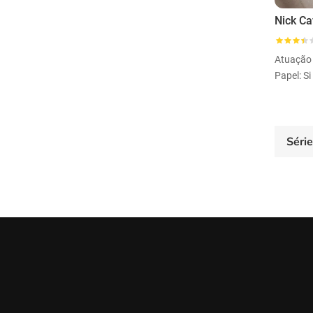
Atuação
Papel: S
Séri