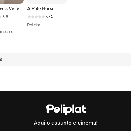
Nick Cave's Veiled World
A Pale Horse
6.8
N/A
Roteiro
i mesmo
es
Aqui o assunto é cinema!