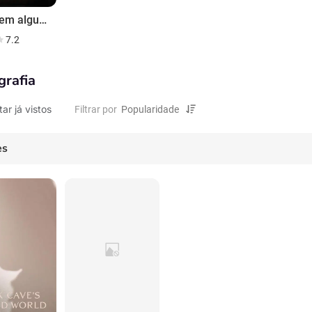
Garoto em algum lugar
7.2
grafia
tar já vistos
Filtrar por
es