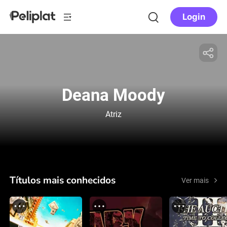
Login
Deana Moody
Atriz
Títulos mais conhecidos
Ver mais