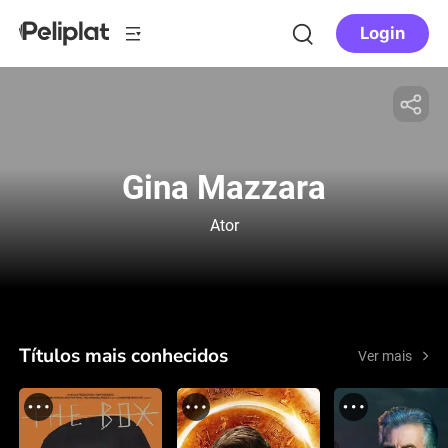
Login
Gina Mazzara
Ator
Títulos mais conhecidos
Ver mais