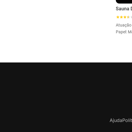
Sauna 
Atuação
Papel: M
Ajuda
Polí