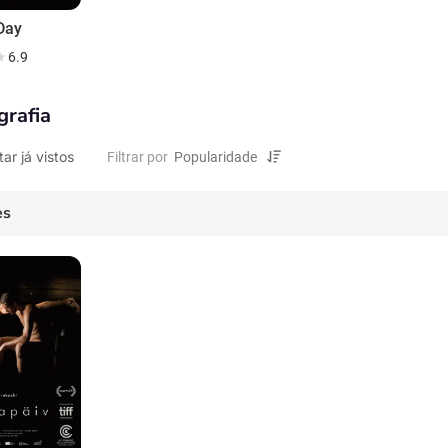
Day
6.9
grafia
tar já vistos
Filtrar por
es