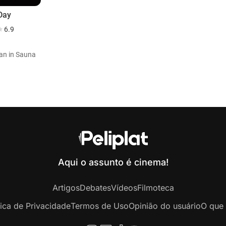
Day
6.9
an in Sauna
Aqui o assunto é cinema!
Artigos
Debates
Vídeos
Filmoteca
tica de Privacidade
Termos de Uso
Opinião do usuário
O que 