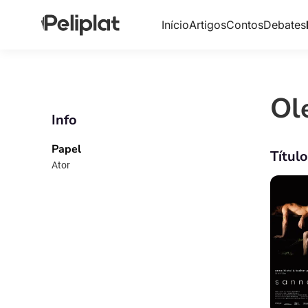
Início
Artigos
Contos
Debates
Ol
Info
Papel
Títul
Ator