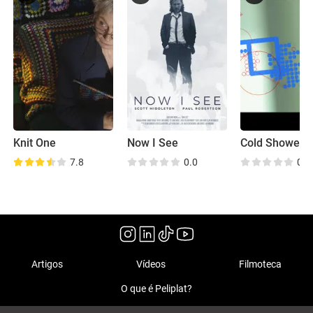
Knit One
Now I See
Cold Showers
7.8
0.0
0.0
Artigos
Vídeos
Filmoteca
O que é Peliplat?