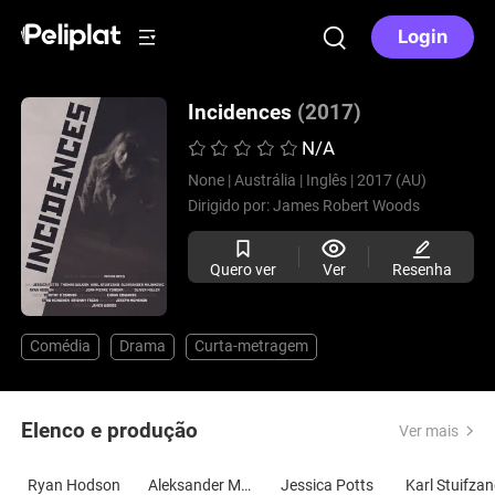
Login
Incidences
(2017)
N/A
None |
Austrália |
Inglês |
2017 (AU)
Dirigido por:
James Robert Woods
Quero ver
Ver
Resenha
Comédia
Drama
Curta-metragem
Elenco e produção
Ver mais
Ryan Hodson
Aleksander Milinkovic
Jessica Potts
Karl Stuifza