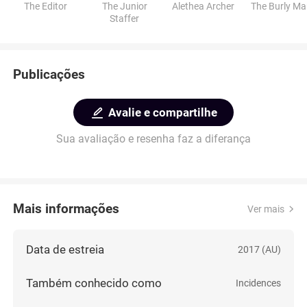
The Editor
The Junior
Alethea Archer
The Burly M
Staffer
Publicações
Avalie e compartilhe
Sua avaliação e resenha faz a diferança
Mais informações
Ver mais
Data de estreia
2017 (AU)
Também conhecido como
Incidences