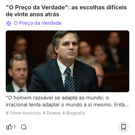
Juntamente com sua resistê
"O Preço da Verdade": as escolhas difíceis
de vinte anos atrás
O Preço da Verdade
"O homem razoável se adapta ao mundo; o
irracional tenta adaptar o mundo a si mesmo. Então,
o progresso depende do homem irracional."
# Filme histórico
# Drama
# Biografia
George Bernard Shaw Alguns dizem que as
escolhas que fazemos em momentos críticos da
1
vida podem definir todo o nosso caráter. Desde o