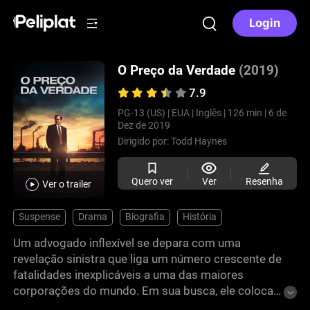
Login
O Preço da Verdade
(2019)
7.9
PG-13 (US) |
EUA |
Inglês |
126 min |
6 de
Dez de 2019
Dirigido por:
Todd Haynes
Quero ver
Ver
Resenha
Ver o trailer
Suspense
Drama
Biografia
História
Um advogado inflexível se depara com uma
revelação sinistra que liga um número crescente de
fatalidades inexplicáveis a uma das maiores
corporações do mundo. Em sua busca, ele coloca
tudo em risco - sua carreira, seus entes queridos e