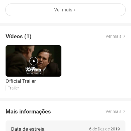
início do caso em 1998 até os dias atuais, já se
Ver mais
passaram vinte e um anos. Vinte e um anos, para a
maioria das pessoas, significam d
Vídeos (1)
Ver mais
Official Trailer
Trailer
Mais informações
Ver mais
Data de estreia
6 de Dez de 2019