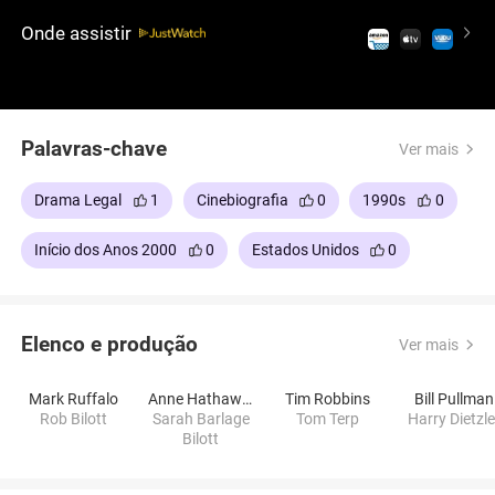
até mesmo sua própria existência - tudo em nome
Onde assistir
da revelação da verdade.
Palavras-chave
Ver mais
Drama Legal
1
Cinebiografia
0
1990s
0
Início dos Anos 2000
0
Estados Unidos
0
Elenco e produção
Ver mais
Mark Ruffalo
Anne Hathaway
Tim Robbins
Bill Pullman
Rob Bilott
Sarah Barlage
Tom Terp
Harry Dietzle
Bilott