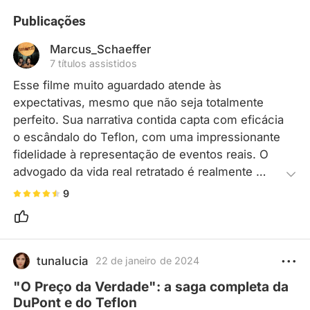
Publicações
Marcus_Schaeffer
7 títulos assistidos
Esse filme muito aguardado atende às 
expectativas, mesmo que não seja totalmente 
perfeito. Sua narrativa contida capta com eficácia 
o escândalo do Teflon, com uma impressionante 
fidelidade à representação de eventos reais. O 
advogado da vida real retratado é realmente 
inspirador, dedicando sua carreira a desafiar um 
9
gigante corporativo - um raro ato de coragem em 
qualquer profissão.
tunalucia
22 de janeiro de 2024
"O Preço da Verdade": a saga completa da
DuPont e do Teflon