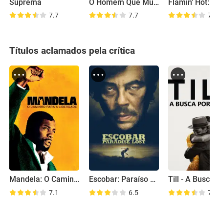
Suprema
O Homem Que Mudou o Jogo
7.7
7.7
7.1
Títulos aclamados pela crítica
Mandela: O Caminho para a Liberdade
Escobar: Paraíso Perdido
7.1
6.5
7.4