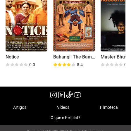
Notice
Bahangi: The Bamboo Yoke
Master Bhush
0.0
8.4
0.0
Artigos
Vídeos
Filmoteca
O que é Peliplat?