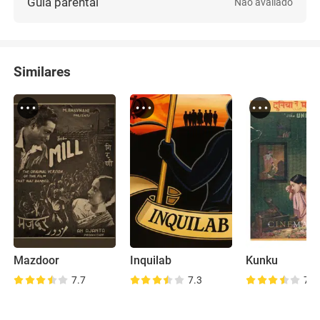
Guia parental
Não avaliado
Similares
Mazdoor
Inquilab
Kunku
7.7
7.3
7.0