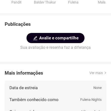
Pandit
Baldev Thakur
Fulena
Mala
Publicações
Avalie e compartilhe
Sua avaliação e resenha faz a diferança
Mais informações
Ver mais
Data de estreia
None
Também conhecido como
Fulena Nights