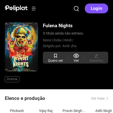
Login
Fulena Nights
O título ainda não estreou
None |
Índia |
Hindi |
Dirigido por:
Amit Jha
Quero ver
Ver
Resenha
Drama
Elenco e produção
Ver mais
Pitobash
Vijay Raj
Pravin Singh Sisodia
Aditi Singh