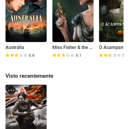
Austrália
Miss Fisher & the Crypt of Tears
O Acampamen
6.6
6.1
5.1
Visto recentemente