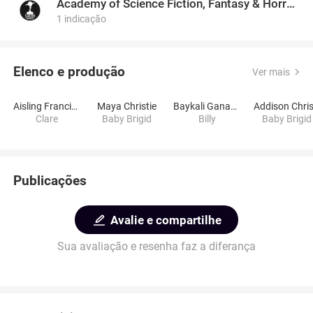
Academy of Science Fiction, Fantasy & Horror Films, USA
1 indicação
Elenco e produção
Ver mais
Aisling Franciosi
Maya Christie
Baykali Ganambarr
Clare
Baby Brigid
Billy
Baby Brigid
Publicações
Avalie e compartilhe
Sua avaliação e resenha faz a diferança