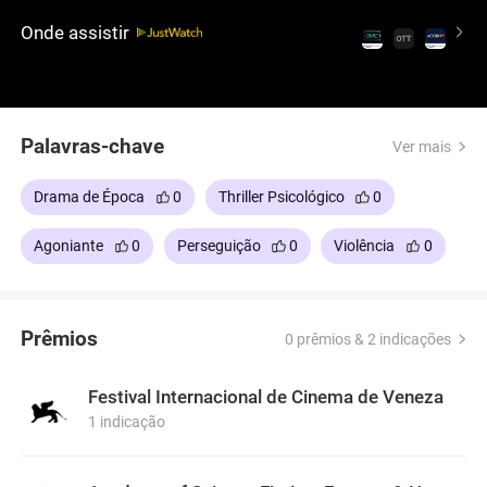
enfrentando desafios físicos e morais. Essa
Onde assistir
jornada angustiante é uma exploração rigorosa do
colonialismo, da resiliência e da busca por justiça.
É um filme poderoso e intenso, recomendado por
sua narrativa crua e visão histórica.
Palavras-chave
Ver mais
Drama de Época
0
Thriller Psicológico
0
Agoniante
0
Perseguição
0
Violência
0
Prêmios
0 prêmios & 2 indicações
Festival Internacional de Cinema de Veneza
1 indicação