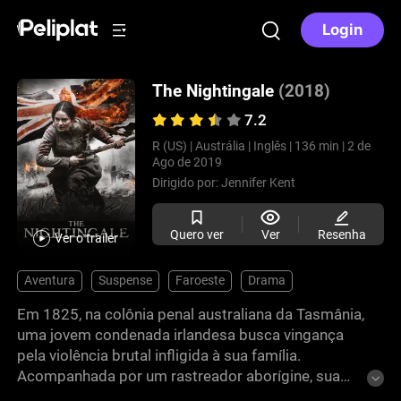
Login
The Nightingale
(2018)
7.2
R (US) |
Austrália |
Inglês |
136 min |
2 de
Ago de 2019
Dirigido por:
Jennifer Kent
Quero ver
Ver
Resenha
Ver o trailer
Aventura
Suspense
Faroeste
Drama
Em 1825, na colônia penal australiana da Tasmânia,
uma jovem condenada irlandesa busca vingança
pela violência brutal infligida à sua família.
Acompanhada por um rastreador aborígine, sua
busca a conduz pela densa região selvagem,