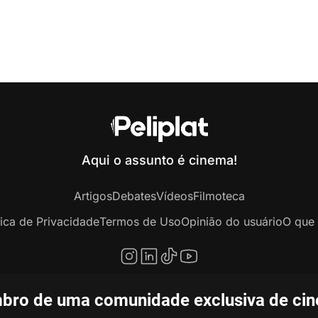
Aqui o assunto é cinema!
Artigos
Debates
Vídeos
Filmoteca
tica de Privacidade
Termos de Uso
Opinião do usuário
O que 
bro de uma comunidade exclusiva de ciné
opyright © 2020-2026 Peliplat Technology Co., Ltd. Todos os direitos reservado