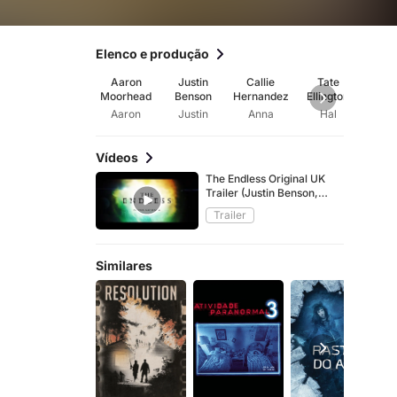
Elenco e produção
Aaron
Justin
Callie
Tate
Sh
Moorhead
Benson
Hernandez
Ellington
Br
Aaron
Justin
Anna
Hal
Sh
Vídeos
The Endless Original UK
Trailer (Justin Benson,
Aaron Moorhead, 2017)
Trailer
Similares