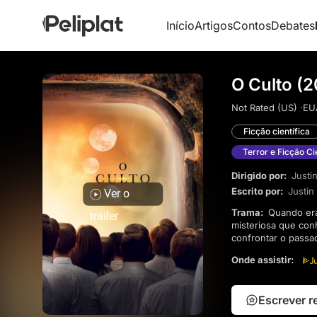
Início
Artigos
Contos
Debates
O Culto (2
Not Rated (US) ·
EU
Ficção científica
Terror e Ficção Ci
Dirigido por:
Justi
Escrito por:
Justi
Ver o
Trama:
Quando eram crianças, os irmãos Aaron e Justin escaparam de Camp Arcadia, uma comunidade
trailer
misteriosa que con
confrontar o passa
convencido de que
Onde assistir:
do acampamento nã
inexplicáveis.
Escrever 