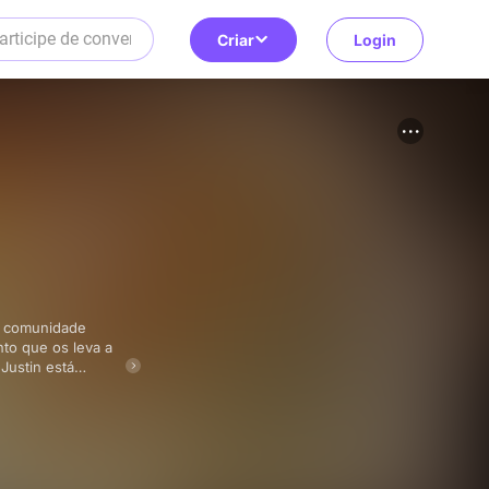
Criar
Login
to que os leva a
Justin está
am, os membros
stranhos e