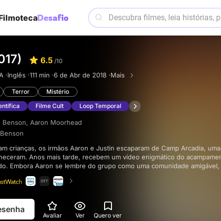
Filmoteca
017)
6.5
/10
A ·
Inglês ·
111 min ·
6 de Abr de 2018 ·
Mais
Terror
Mistério
entífica
Filme Cult
Loop Temporal
n Benson
,
Aaron Moorhead
n Benson
heceram. Anos mais tarde, recebem um vídeo enigmático do acampamen
do. Embora Aaron se lembre do grupo como uma comunidade amigável, 
 escaparam por pouco a um culto de morte de OVNIs. Quando regress
o envelheceram e os irmãos vêem-se envolvidos em acontecimentos e
resenha
Avaliar
Ver
Quero ver