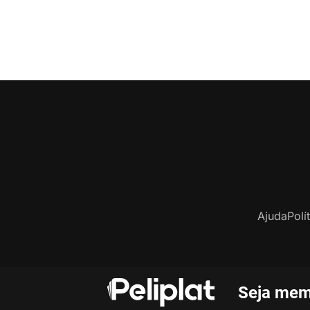
Ajuda
Polí
Seja mem
C