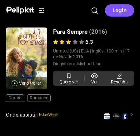
Login
Para Sempre
(2016)
6.3
Unrated (US) |
EUA |
Inglês |
100 min |
17
de Nov de 2016
Dirigido por:
Michael Linn
Quero ver
Ver
Resenha
Ver o trailer
Drama
Romance
Onde assistir