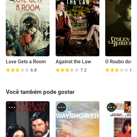
Love Gets a Room
Against the Law
O Roubo dos 
6.8
7.2
6.3
Você também pode gostar