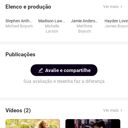
Elenco e produção
Ver mais
Stephen Anthony Bailey
Madison Lawlor
Jamie Anderson
Hayden Love
Michael Boyum
Michelle
Matthew
James Boyu
Larson
Boyum
Publicações
Avalie e compartilhe
Sua avaliação e resenha faz a diferança
Vídeos (2)
Ver mais