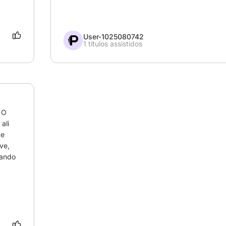
User-1025080742
1 títulos assistidos
O 
li 
e 
e, 
ando 