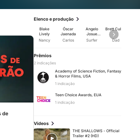
Elenco e produção
Blake
Óscar
Angelo
Brett Cullen
Sed
Lively
Jaenada
Josue
Le
Lozano
Nancy
Carlos
Surfer
Dad
Ch
Corzo
Prêmios
2 indicações
Academy of Science Fiction, Fantasy
& Horror Films, USA
o
1 indicação
Teen Choice Awards, EUA
1 indicação
s de
Vídeos
THE SHALLOWS - Official
Trailer #2 (HD)