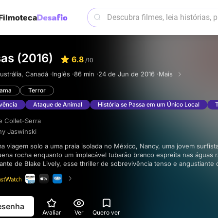
Filmoteca
as (2016)
6.8
/10
ustrália, Canadá ·
Inglês ·
86 min ·
24 de Jun de 2016 ·
Mais
rama
Terror
vência
Ataque de Animal
História se Passa em um Único Local
 Collet-Serra
y Jaswinski
ena rocha enquanto um implacável tubarão branco espreita nas águas 
nte de Blake Lively, esse thriller de sobrevivência tenso e angustiante 
ma luta desesperada pela vida contra um dos predadores mais implacá
resenha
Avaliar
Ver
Quero ver