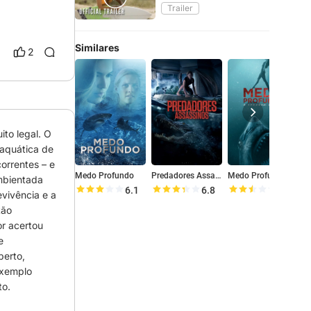
Trailer
Similares
2
o legal. O 
baquática de 
orrentes – e 
Medo Profundo
Predadores Assassinos
Medo Profundo: O Segundo Ataque
M
mbientada 
6.1
6.8
5.0
evivência e a 
ão 
r acertou 
 
erto, 
xemplo 
to.