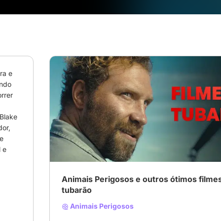
a e 
ndo 
rer 
Blake 
# filmesdetubarão
# ataquedetubarão
# tubarã
or, 
 
e 
Animais Perigosos e outros ótimos filme
tubarão
Animais Perigosos