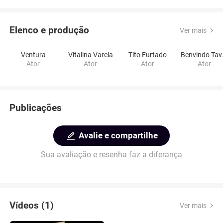
Elenco e produção
Ver mais
Ventura
Vitalina Varela
Tito Furtado
Ben
Ator
Ator
Ator
Ator
Publicações
Avalie e compartilhe
Sua avaliação e resenha faz a diferança
Vídeos (1)
Ver mais