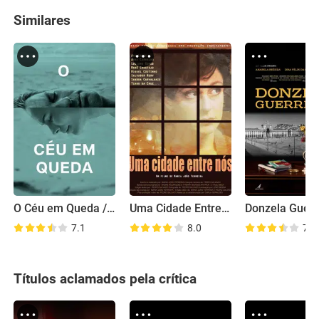
Similares
O Céu em Queda / the Waning Sky
Uma Cidade Entre Nós
Donzela Guerr
7.1
8.0
7.5
Títulos aclamados pela crítica