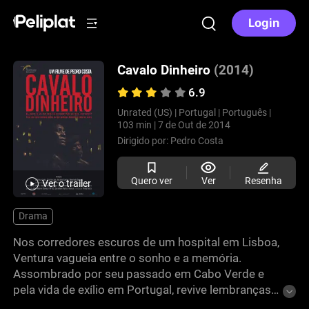
Login
Cavalo Dinheiro
(2014)
6.9
Unrated (US) |
Portugal |
Português |
103 min |
7 de Out de 2014
Dirigido por:
Pedro Costa
Quero ver
Ver
Resenha
Ver o trailer
Drama
Nos corredores escuros de um hospital em Lisboa,
Ventura vagueia entre o sonho e a memória.
Assombrado por seu passado em Cabo Verde e
pela vida de exílio em Portugal, revive lembranças
de juventude, culpa e revolução. Enquanto a