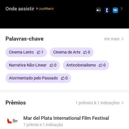
revolução ecoa nas ruas, Ventura se perde em um
Onde assistir
labirinto febril de tempo e memória, enquanto
outros o procuram na floresta.
Palavras-chave
Ver mais
Cinema Lento
1
Cinema de Arte
0
Narrativa Não-Linear
0
Anticolonialismo
0
Atormentado pelo Passado
0
Prêmios
1 prêmios & 1 indicações
Mar del Plata International Film Festival
1 prêmio e 1 indicação