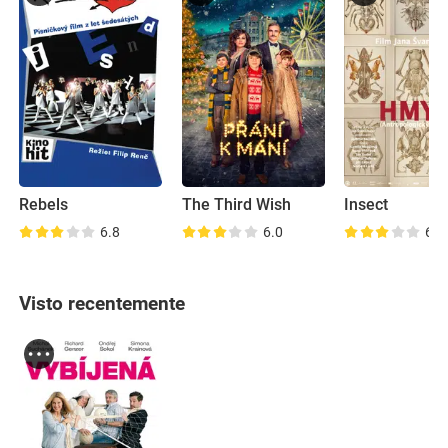
Rebels
The Third Wish
Insect
6.8
6.0
6.1
Visto recentemente