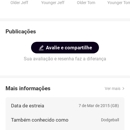
Older Jeff
Younger Jeff
Older Tom
Younger To
Publicações
Avalie e compartilhe
Sua avaliação e resenha faz a diferança
Mais informações
Ver mais
Data de estreia
7 de Mar de 2015 (GB)
Também conhecido como
Dodgeball