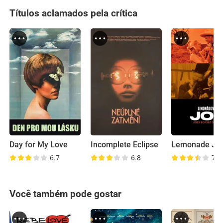
Títulos aclamados pela crítica
Day for My Love
Incomplete Eclipse
Lemonade Jo
6.7
6.8
7.4
Você também pode gostar