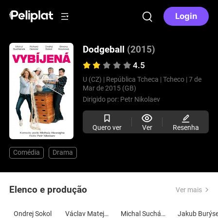
Login
Dodgeball
(2015)
4.5
U (CZ) |
República Tcheca |
Tcheco |
7 de
Mar de 2015 (GB)
Dirigido por:
Petr Nikolaev
Quero ver
Ver
Resenha
Comédia
Drama
Elenco e produção
Ver mais
Ondrej Sokol
Václav Matejovský
Michal Suchánek
Jakub Burýs