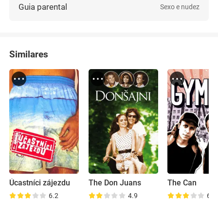
Guia parental
Sexo e nudez
Similares
Úcastníci zájezdu
The Don Juans
The Can
6.2
4.9
6.3